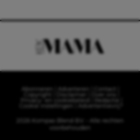
Abonneren
Adverteren
Contact
Copyright
Disclaimer
Over ons
Privacy- en cookiebeleid
Redactie
Cookie instellingen
Advertentievrij?
2026 Kompas Blend B.V. - Alle rechten
voorbehouden