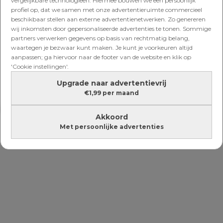
vergelijkbare technologieën. Hiermee bouwen we een persoonlijk
profiel op, dat we samen met onze advertentieruimte commercieel
beschikbaar stellen aan externe advertentienetwerken. Zo genereren
UITJES & VAKANTIE
wij inkomsten door gepersonaliseerde advertenties te tonen. Sommige
Inspiratie nodig: ontdek de
partners verwerken gegevens op basis van rechtmatig belang,
leukste winteruitjes!
waartegen je bezwaar kunt maken. Je kunt je voorkeuren altijd
aanpassen; ga hiervoor naar de footer van de website en klik op
'Cookie instellingen'.
Upgrade naar advertentievrij
€1,99 per maand
Lees verder onder de advertentie
Akkoord
Met persoonlijke advertenties