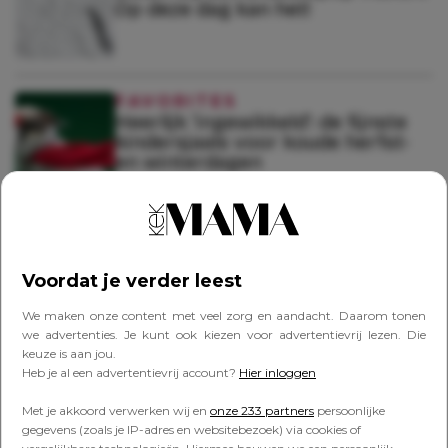
Op deze dag kan het!
FAVORITES
Heerlijk ‘ingewikkeld’: de fijnste
kindersjaals voor koude herfst-
en winterdagen
UITJES & VAKANTIE
Hebben! Zangeres Tabitha slaat
handen ineen met
Voordat je verder leest
draagzakkenmerk ByKay
We maken onze content met veel zorg en aandacht. Daarom tonen
we advertenties. Je kunt ook kiezen voor advertentievrij lezen. Die
keuze is aan jou.
FAVORITES
Heb je al een advertentievrij account?
Hier inloggen
Voorpret voor volgend jaar: déze
skikleding scoor je nu in de
Met je akkoord verwerken wij en
onze 233 partners
persoonlijke
uitverkoop
gegevens (zoals je IP-adres en websitebezoek) via cookies of