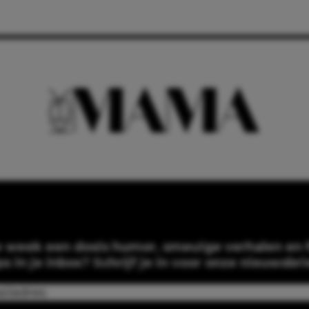
e week een dosis humor, smeuïge verhalen en f
ps in je inbox? Schrijf je in voor onze nieuwsbri
Email
(Required)