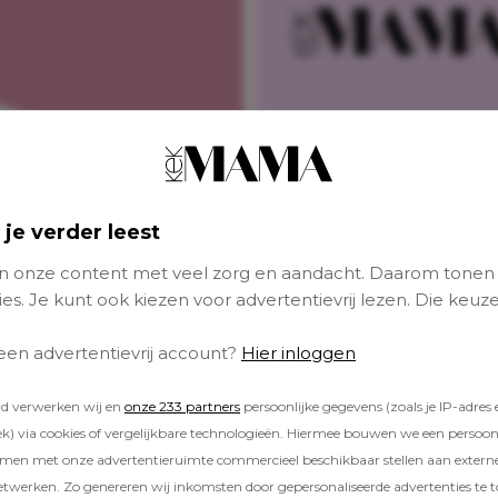
Patricia krijgt het 
de stok met
 je verder leest
relatietherapeut: ‘
weet zij over ons
 onze content met veel zorg en aandacht. Daarom tonen
seksleven?’
es. Je kunt ook kiezen voor advertentievrij lezen. Die keuze
 een advertentievrij account?
Hier inloggen
rd verwerken wij en
onze 233 partners
persoonlijke gegevens (zoals je IP-adres 
) via cookies of vergelijkbare technologieën. Hiermee bouwen we een persoonli
amen met onze advertentieruimte commercieel beschikbaar stellen aan extern
etwerken. Zo genereren wij inkomsten door gepersonaliseerde advertenties te 