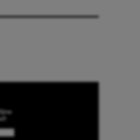
ijne
ef!