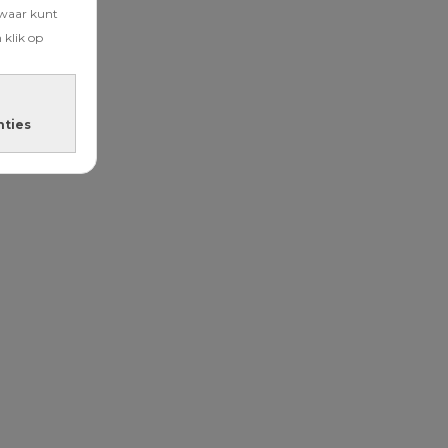
zwaar kunt
 klik op
nties