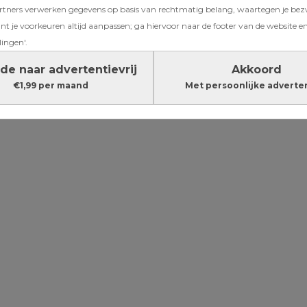
ners verwerken gegevens op basis van rechtmatig belang, waartegen je be
oge bedrag
t je voorkeuren altijd aanpassen; ga hiervoor naar de footer van de website en
lingen'.
de naar advertentievrij
Akkoord
€1,99 per maand
Met persoonlijke adverte