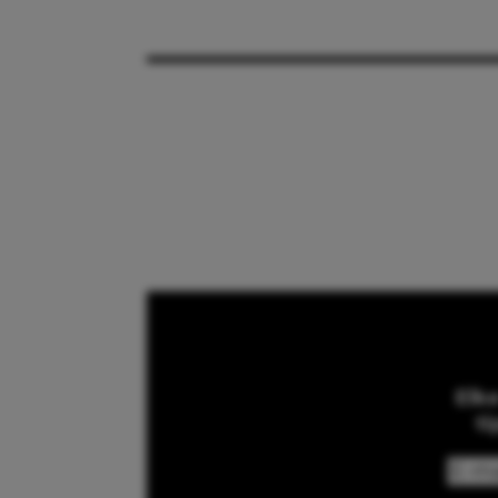
Elk
ti