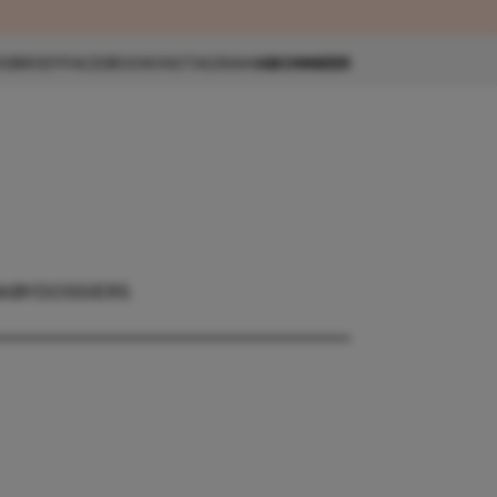
eau 🎁
SBRIEF
FACEBOOK
INSTAGRAM
ABONNEER
ABY
DOSSIERS