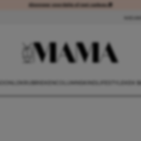
Abonneer voordelig of met cadeau 🎁
Abonneer voordelig of met cad
NIEUW
OONLIJK
RUBRIEKEN
COLUMNS
KIND
LIFESTYLE
KEK B