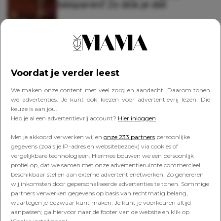
besparen? Zo doe je dat
GEEN CATEGORIE
Déze verrukkelijke herfstdrankjes
maak je in een handomdraai
Voordat je verder leest
We maken onze content met veel zorg en aandacht. Daarom tonen
we advertenties. Je kunt ook kiezen voor advertentievrij lezen. Die
keuze is aan jou.
Deze zomerse drankjes zijn
Heb je al een advertentievrij account?
Hier inloggen
perfect voor hete dagen
Met je akkoord verwerken wij en
onze 233 partners
persoonlijke
gegevens (zoals je IP-adres en websitebezoek) via cookies of
vergelijkbare technologieën. Hiermee bouwen we een persoonlijk
profiel op, dat we samen met onze advertentieruimte commercieel
beschikbaar stellen aan externe advertentienetwerken. Zo genereren
wij inkomsten door gepersonaliseerde advertenties te tonen. Sommige
partners verwerken gegevens op basis van rechtmatig belang,
Lees verder onder de advertentie
waartegen je bezwaar kunt maken. Je kunt je voorkeuren altijd
aanpassen; ga hiervoor naar de footer van de website en klik op