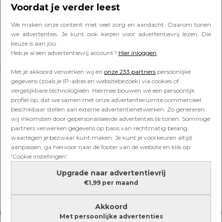
minuten oprechte aandacht voor
Voordat je verder leest
je kind zorgt al voor betere band
We maken onze content met veel zorg en aandacht. Daarom tonen
we advertenties. Je kunt ook kiezen voor advertentievrij lezen. Die
keuze is aan jou.
Heb je al een advertentievrij account?
Hier inloggen
Lees verder onder de advertentie
Met je akkoord verwerken wij en
onze 233 partners
persoonlijke
gegevens (zoals je IP-adres en websitebezoek) via cookies of
vergelijkbare technologieën. Hiermee bouwen we een persoonlijk
profiel op, dat we samen met onze advertentieruimte commercieel
beschikbaar stellen aan externe advertentienetwerken. Zo genereren
wij inkomsten door gepersonaliseerde advertenties te tonen. Sommige
partners verwerken gegevens op basis van rechtmatig belang,
waartegen je bezwaar kunt maken. Je kunt je voorkeuren altijd
aanpassen; ga hiervoor naar de footer van de website en klik op
'Cookie instellingen'.
Upgrade naar advertentievrij
€1,99 per maand
Akkoord
Met persoonlijke advertenties