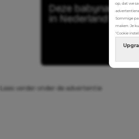
op, dat we s
Deze babynamen zi
advertentien
in Nederland
Sommige part
maken. Je kun
'Cookie instel
Upgra
Lees verder onder de advertentie