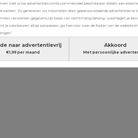
amen met onze advertentieruimte commercieel beschikbaar stellen aan extern
jn verboden
etwerken. Zo genereren wij inkomsten door gepersonaliseerde advertenties te 
ners verwerken gegevens op basis van rechtmatig belang, waartegen je be
t je voorkeuren altijd aanpassen; ga hiervoor naar de footer van de website en
Dít zijn de verschil
lingen'.
tussen bevallingen
de naar advertentievrij
Akkoord
Nederland en ande
€1,99 per maand
Met persoonlijke adverte
Europese landen