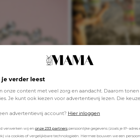
Plonsplezier in
Nederland: de bes
zwemmeren per
provincie
 je verder leest
 onze content met veel zorg en aandacht. Daarom tonen
es. Je kunt ook kiezen voor advertentievrij lezen. Die keuze
NIEUWS
 een advertentievrij account?
Hier inloggen
rd verwerken wij en
onze 233 partners
persoonlijke gegevens (zoals je IP-adres 
) via cookies of vergelijkbare technologieën. Hiermee bouwen we een persoonli