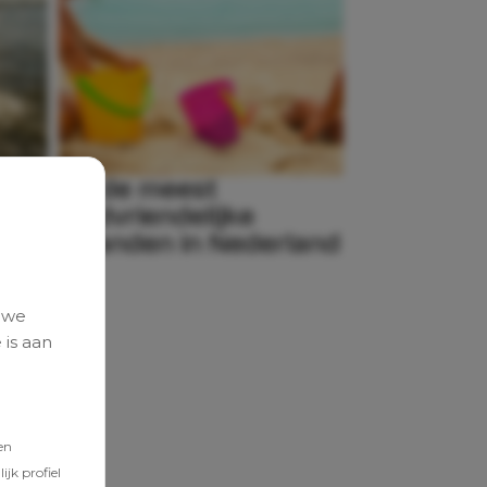
7 x de meest
te
kindvriendelijke
stranden in Nederland
 we
 is aan
en
jk profiel