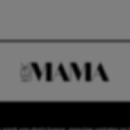
e week een dosis humor, smeuïge verhalen en f