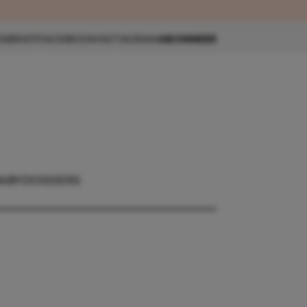
eau 🎁
SBRIEF
FACEBOOK
INSTAGRAM
ABONNEER
ABY
DOSSIERS