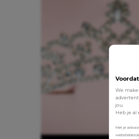
Voordat
We maken
advertenti
jou.
Heb je al
Met je akkoo
websitebezoek