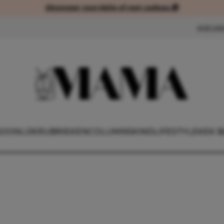
Abonneer voordelig of met cadeau 🎁
Abonneer voordelig of met cad
NIEUW
OONLIJK
RUBRIEKEN
COLUMNS
KIND
LIFESTYLE
KEK B