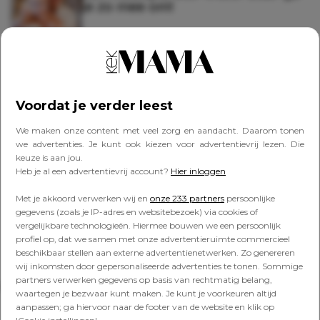
je zo mee om!
FAVORITES
Broodtrommel-blijmakers: déze
items maken van overblijven op
Voordat je verder leest
school een feest
We maken onze content met veel zorg en aandacht. Daarom tonen
we advertenties. Je kunt ook kiezen voor advertentievrij lezen. Die
keuze is aan jou.
FAVORITES
Heb je al een advertentievrij account?
Hier inloggen
Van overblijven een feestje
maken? Dít zijn de leukste
Met je akkoord verwerken wij en
onze 233 partners
persoonlijke
drinkflessen voor je kind
gegevens (zoals je IP-adres en websitebezoek) via cookies of
vergelijkbare technologieën. Hiermee bouwen we een persoonlijk
profiel op, dat we samen met onze advertentieruimte commercieel
beschikbaar stellen aan externe advertentienetwerken. Zo genereren
wij inkomsten door gepersonaliseerde advertenties te tonen. Sommige
partners verwerken gegevens op basis van rechtmatig belang,
Lees verder onder de advertentie
waartegen je bezwaar kunt maken. Je kunt je voorkeuren altijd
aanpassen; ga hiervoor naar de footer van de website en klik op