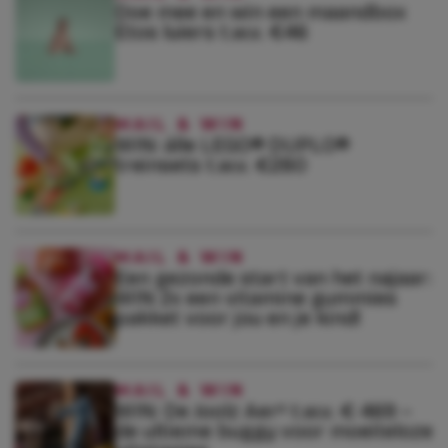
Doe mee en win een maandbox
Etos luiers t.w.v. €46
MAIL & WIN
WIN: álle LEGO® DUPLO®
treinsets t.w.v. €280
MAIL & WIN
Een gezonde start van het najaar:
WIN 2x een vitamine gummies
pakket voor jou en je kind!
MAIL & WIN
WIN: De Joolz Aer² t.w.v. € 469 –
de ultieme buggy voor moeiteloze