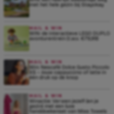
met het hele gezin bij Stayokay
MAIL & WIN
WIN: de interactieve LEGO DUPLO
avonturentrein (t.w.v. €79,99)
MAIL & WIN
Win: Nescafé Dolce Gusto Piccolo
XS – Jouw cappuccino of latte in
één druk op de knop
MAIL & WIN
Winactie: Verwen jezelf (en je
gezin) met een luxe
handdoekenset van Miss Towels