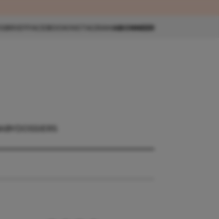
eau 🎁
SBRIEF
FACEBOOK
INSTAGRAM
ABONNEER
BABY
DOSSIERS