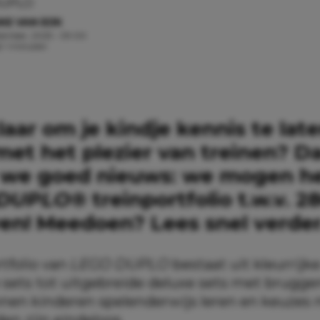
DUPLO
KE VAN EIJK
tember, 2025 - 09:00
d: 1 minuten
klaar om je kindje kennis te lat
et het plezier van treinen? D
we goed nieuws: we mogen he
DUPLO
®
treinportfolio t.w.v. 2
n! Meedoen? Lees snel verder
tfolio van
LEGO DUPLO
bestaat uit kleurrijk
 sets tot uitgebreide deluxe sets met bruggen
unnen kinderen spelenderwijs leren en keuzes
en zijn eindeloos.