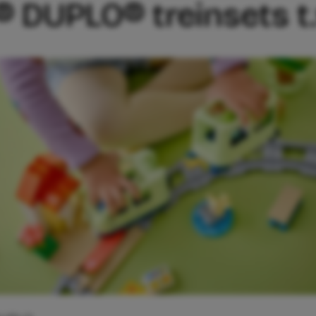
® DUPLO® treinsets t