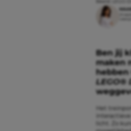
Beeld: LEGO 
MAAI
25 sep
Leestij
Ben jij 
maken m
hebben 
LEGO
®
weggeve
Het treinpor
interactieve
licht. Zo k
mogelijkhed