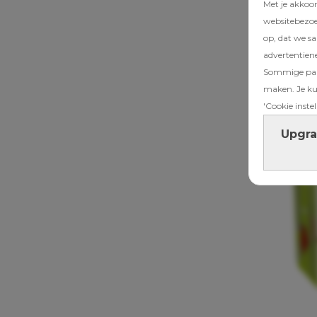
Met je akkoo
websitebezoek
op, dat we s
advertentien
Sommige part
maken. Je kun
'Cookie instel
Upgra