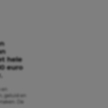
en
an
t hele
80 euro
.
e en
, geluid en
 maken. De