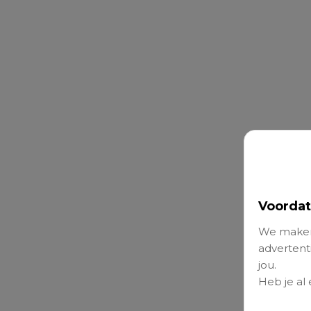
Voordat
We maken
advertenti
jou.
Heb je al