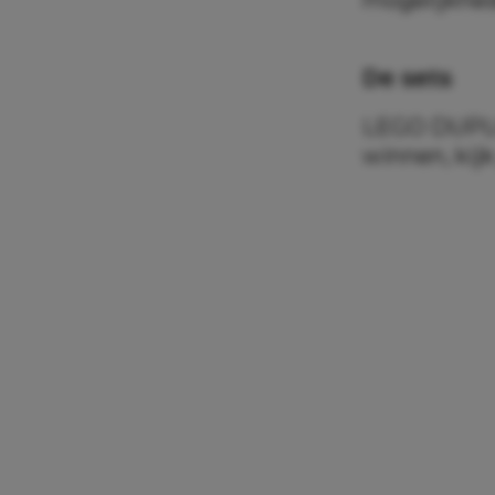
De sets
LEGO DUPLO 
winnen, kij