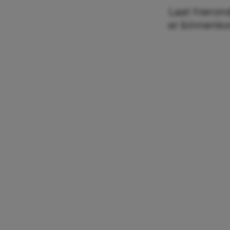
Laat hierond
er binnenko