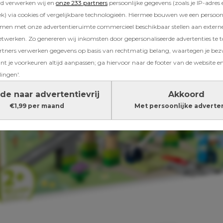
rd verwerken wij en
onze 233 partners
persoonlijke gegevens (zoals je IP-adres 
) via cookies of vergelijkbare technologieën. Hiermee bouwen we een persoonli
amen met onze advertentieruimte commercieel beschikbaar stellen aan extern
etwerken. Zo genereren wij inkomsten door gepersonaliseerde advertenties te 
ners verwerken gegevens op basis van rechtmatig belang, waartegen je be
t je voorkeuren altijd aanpassen; ga hiervoor naar de footer van de website en
lingen'.
de naar advertentievrij
Akkoord
€1,99 per maand
Met persoonlijke adverte