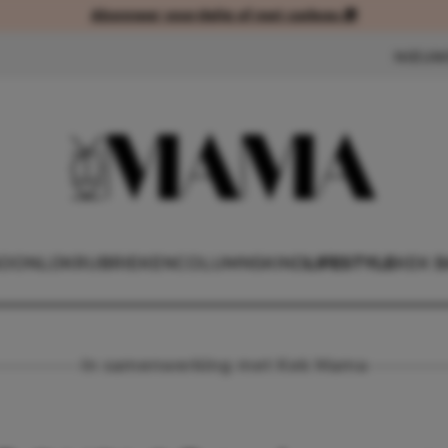
Abonneer voordelig of met cadeau 🎁
Abonneer voordelig of met cad
NIEUW
OONLIJK
RUBRIEKEN
COLUMNS
KIND
LIFESTYLE
KEK 
In samenwerking met Kek Mama
LEGO® DUPLO® TREINSETS T.W.V. €280