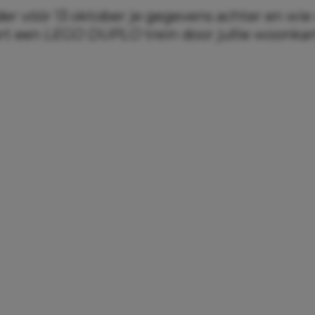
er vóór 13 oktober je gegevens achter en wie 
rt een
LEGO DUPLO
trein door jullie woonka