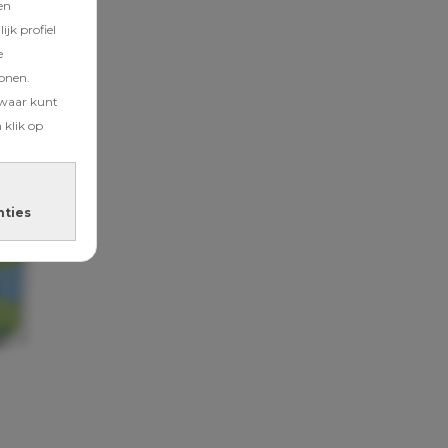
en
jk profiel
e
tonen.
zwaar kunt
 klik op
nties