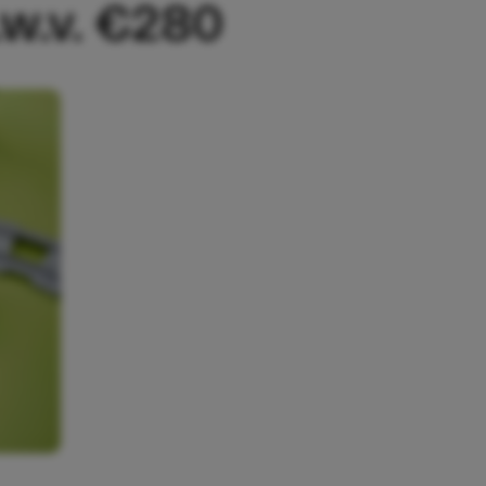
.w.v. €280