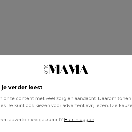
 je verder leest
 onze content met veel zorg en aandacht. Daarom tonen
es. Je kunt ook kiezen voor advertentievrij lezen. Die keuze
 een advertentievrij account?
Hier inloggen
enhuis