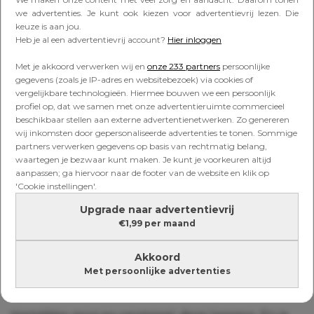
we advertenties. Je kunt ook kiezen voor advertentievrij lezen. Die
keuze is aan jou.
Heb je al een advertentievrij account?
Hier inloggen
Met je akkoord verwerken wij en
onze 233 partners
persoonlijke
gegevens (zoals je IP-adres en websitebezoek) via cookies of
vergelijkbare technologieën. Hiermee bouwen we een persoonlijk
profiel op, dat we samen met onze advertentieruimte commercieel
Figuren prikken
beschikbaar stellen aan externe advertentienetwerken. Zo genereren
wij inkomsten door gepersonaliseerde advertenties te tonen. Sommige
partners verwerken gegevens op basis van rechtmatig belang,
waartegen je bezwaar kunt maken. Je kunt je voorkeuren altijd
aanpassen; ga hiervoor naar de footer van de website en klik op
'Cookie instellingen'.
Upgrade naar advertentievrij
€1,99 per maand
Akkoord
Met persoonlijke advertenties