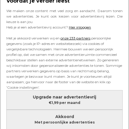
Voordat je verder leest
We maken onze content met veel zorg en aandacht. Daarom tonen
we advertenties. Je kunt ook kiezen voor advertentievrij lezen. Die
keuze is aan jou.
Heb je al een advertentievrij account?
Hier inloggen
Met je akkoord verwerken wij en
onze 233 partners
persoonlijke
gegevens (zoals je IP-adres en websitebezoek) via cookies of
vergelijkbare technologieën. Hiermee bouwen we een persoonlijk
profiel op, dat we samen met onze advertentieruimte commercieel
beschikbaar stellen aan externe advertentienetwerken. Zo genereren
COMMERCIËLE REDACTIE
wij inkomsten door gepersonaliseerde advertenties te tonen. Sommige
6 augustus, 2026 - 10:06
partners verwerken gegevens op basis van rechtmatig belang,
Leestijd: 2 minuten
waartegen je bezwaar kunt maken. Je kunt je voorkeuren altijd
aanpassen; ga hiervoor naar de footer van de website en klik op
'Cookie instellingen'.
De ochtend met kinderen is eigenlijk al een
workout voordat je de deur uit bent. Dan is een
Upgrade naar advertentievrij
elektrische bakfiets geen overbodige luxe,
€1,99 per maand
maar de echte gamechanger voor je
ochtendroutine.
Akkoord
De nieuwe
Urban Arrow FamilyNext²
is gemaakt
Met persoonlijke advertenties
voor precies dat drukke gezinsleven. Kinderen