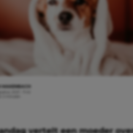
N MAKENBACH
ustus, 2021 - 11:42
jd: 2 minuten
andag vertelt een moeder ove