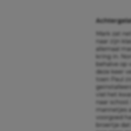
Achtergel
Mark zat ne
naar zijn kl
allemaal ma
kring in. No
behalve op v
deze keer v
toen Paul z
geïnstalleer
viel het kwa
naar school
mannetjes a
voorgoed h
broertje da