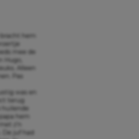
l bracht hem
roertje
teeds mee de
n Hugo,
leuks. Alleen
men. Pas
rustig was en
ect terug
e huilende
t papa hem
met z’n
 De juf had