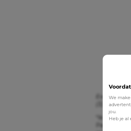
Voordat
Evelien (38
We maken
(3,5).
advertenti
jou.
“Ik zat op 
Heb je al
Paul, die p