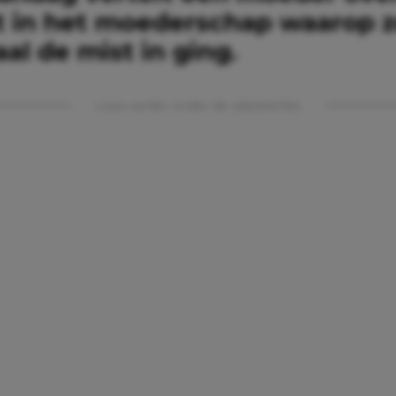
in het moederschap waarop z
al de mist in ging.
Lees verder onder de advertentie