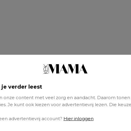
 je verder leest
), getrouwd met Paul (42), moeder van Mark 
 onze content met veel zorg en aandacht. Daarom tonen
es. Je kunt ook kiezen voor advertentievrij lezen. Die keuze
mijn werk, onze twee kinderen veilig wetend b
 een advertentievrij account?
Hier inloggen
apadag had, toen hij me belde omdat hij iets 