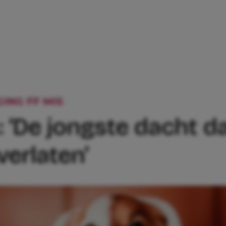
GING FF MIS
DAT GING FF MIS: ‘DE JO
s: ‘De jongste dacht 
erlaten’