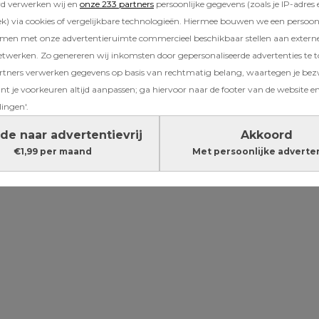
Paul is af en toe net een verstrooide professo
rd verwerken wij en
onze 233 partners
persoonlijke gegevens (zoals je IP-adres 
 lieve vader, maar soms ook behoorlijk
onhan
) via cookies of vergelijkbare technologieën. Hiermee bouwen we een persoonli
amen met onze advertentieruimte commercieel beschikbaar stellen aan extern
ijvoorbeeld de jongste achterop op een krak
etwerken. Zo genereren wij inkomsten door gepersonaliseerde advertenties te 
r
kinderzitje
en komt Hugo bijna met zijn voet
ners verwerken gegevens op basis van rechtmatig belang, waartegen je be
ij fietst met een kind voor- en een achterop 
t je voorkeuren altijd aanpassen; ga hiervoor naar de footer van de website en
tspad en gaat flink onderuit. Gelukkig liep dat
lingen'.
r klunzig is het wel. Zo ook deze keer.
de naar advertentievrij
Akkoord
Lees verder onder de advertentie
€1,99 per maand
Met persoonlijke adverte