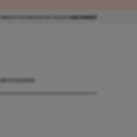
eau 🎁
SBRIEF
FACEBOOK
INSTAGRAM
ABONNEER
ABY
DOSSIERS