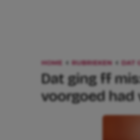
HOME
RUBRIEKEN
DAT 
Dat ging ff mi
voorgoed had v