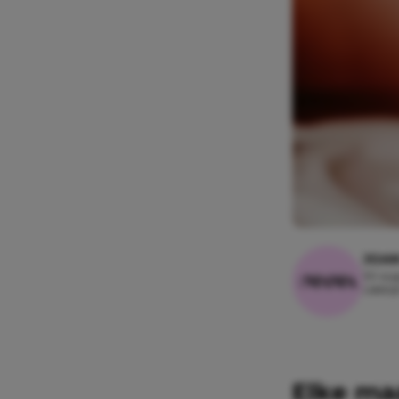
JOA
30 aug
Leesti
Elke ma