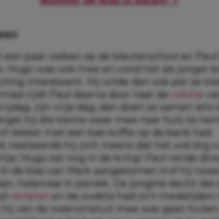
aten
t een paar weken op de kleuterschool en Pau
as. Hugo was ook mee en vond het als jonger b
chtig interessant. Hij wilde dan ook per se s
rmaal rijdt Paul daarna door naar de
crèche
va
rijdag, zijn vrije dag, dan doen ze samen iets 
ergat hij die kleine weer mee naar huis te ne
ich lekker met een bak koffie op de bank had
d, realiseerde hij zich ineens dat het wel érg 
rtje: Hugo zat nog in de kring! Paul rende dir
. In de klas van Mark aangekomen trof hij twe
an, helemaal in paniek. De jongste dacht da
ad
verlaten
en de oudste had zo’n medelijden 
t hij van de weeromstuit mee was gaan huilen.