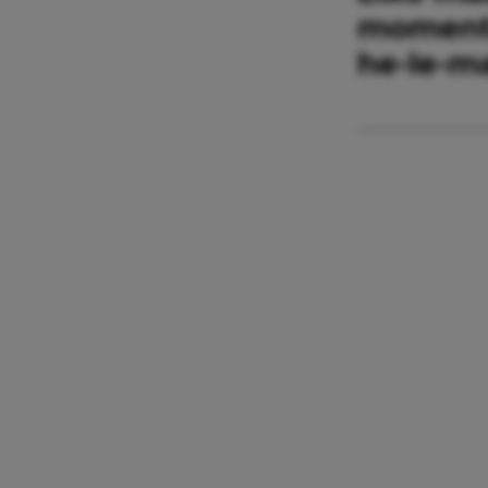
moment 
he-le-ma