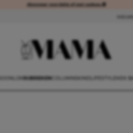
Abonneer voordelig of met cadeau 🎁
Abonneer voordelig of met cad
NIEUW
SOONLIJK
RUBRIEKEN
COLUMNS
KIND
LIFESTYLE
KEK B