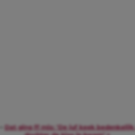
 –
Dat ging ff mis: ‘De juf keek bedenkelijk
dochter de klas in kwam’ >