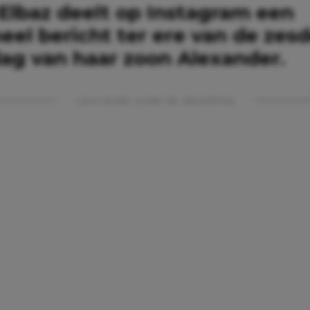
Elbaz deelt op Instagram een
eel bericht ter ere van de zes
dag van haar zoon Alexander.
Lees verder onder de advertentie