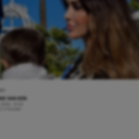
am
KE VAN EIJK
, 2026 - 21:00
jd: 2 minuten