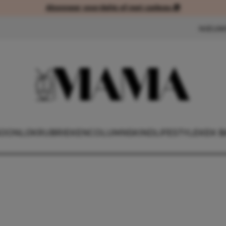
Abonneer voordelig of met cadeau 🎁
Abonneer voordelig of met cad
NIEUW
OONLIJK
RUBRIEKEN
COLUMNS
KIND
LIFESTYLE
KEK B