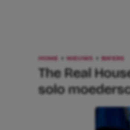
HOME
NIEUWS
BN'ERS
The Real House
solo moedersch