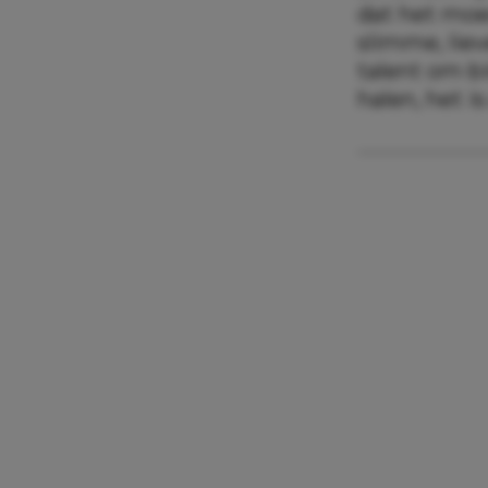
dat het moed
slimme, lie
talent om b
halen, het i