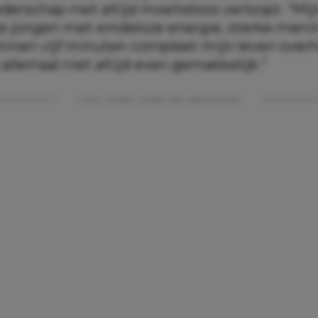
erschap niet altijd moeiteloos verloopt. “Mij
ve jongen met eindeloze energie, sterke men
innen vijf minuten compleet mijn leven over
s allemaal niet altijd even gemakkelijk.”
Lees verder onder de advertentie