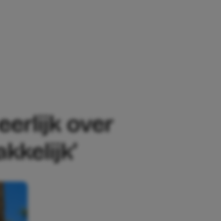
RLIJK OVER SOLO MOEDERSCHAP: ‘HET 
erlijk over
kkelijk’