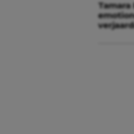
Tamara 
emotion
verjaar