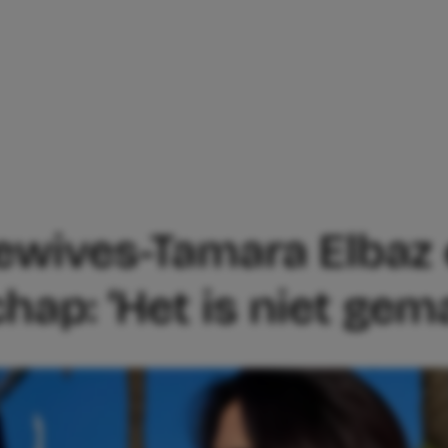
THE REAL HOUSEWIVES-TAMARA ELBAZ EE
wives-Tamara Elbaz e
ap: ‘Het is niet gema