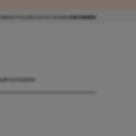
eau 🎁
SBRIEF
FACEBOOK
INSTAGRAM
ABONNEER
ABY
DOSSIERS