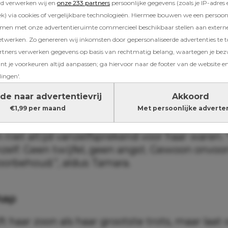
ara Elbaz
rd verwerken wij en
onze 233 partners
persoonlijke gegevens (zoals je IP-adres 
) via cookies of vergelijkbare technologieën. Hiermee bouwen we een persoonli
eleden werd Alexander geboren, met stip de m
amen met onze advertentieruimte commercieel beschikbaar stellen aan extern
en”, schrijft Tamara. Volgens de realityster voe
etwerken. Zo genereren wij inkomsten door gepersonaliseerde advertenties te 
moment een bijzondere verbondenheid met h
ners verwerken gegevens op basis van rechtmatig belang, waartegen je be
leven pas écht betekenis kreeg toen hij er was
t je voorkeuren altijd aanpassen; ga hiervoor naar de footer van de website en
lingen'.
de naar advertentievrij
Akkoord
vertrouwen
€1,99 per maand
Met persoonlijke adverte
cht vertelt Tamara openhartig dat liefde en v
 niet altijd vanzelfsprekend voor haar waren.
nzelf. Geen twijfel, geen angst. Gewoon onvoo
oorbehoud.”, aldus Tamara.
hap
t haar zoon als haar grootste trots, maar laa