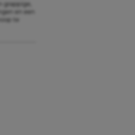
n grappige,
ingen en een
hoop te