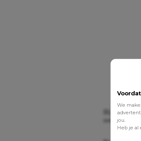
Voordat
We maken
Bij een reek
advertenti
werd en hoe
jou.
Heb je al