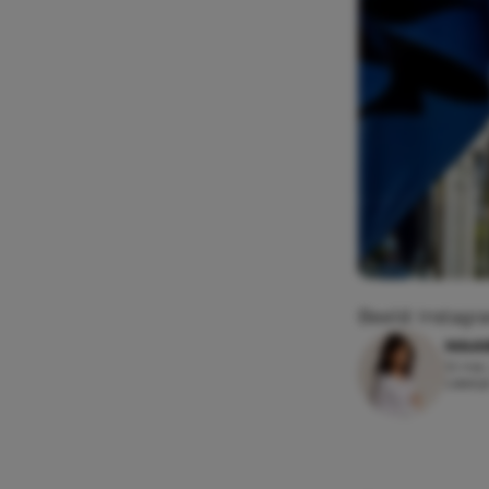
Beeld: Instagr
MAAI
12 mei
Leesti