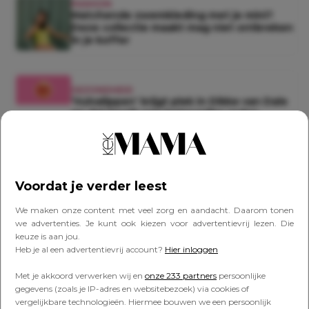
FASHION
Matchende zwemkleding met je mini?
Deze collectie maakt mag niet ontbreken
in je koffer
GEZONDHEID
‘Vulvalippen’ krijgt plek in Dikke van Dale
en dat heeft een belangrijke reden
Voordat je verder leest
‘Vulvalippen’ krijgt plek in
Dikke van Dale en dat heeft
We maken onze content met veel zorg en aandacht. Daarom tonen
we advertenties. Je kunt ook kiezen voor advertentievrij lezen. Die
een belangrijke reden
keuze is aan jou.
Heb je al een advertentievrij account?
Hier inloggen
Met je akkoord verwerken wij en
onze 233 partners
persoonlijke
gegevens (zoals je IP-adres en websitebezoek) via cookies of
vergelijkbare technologieën. Hiermee bouwen we een persoonlijk