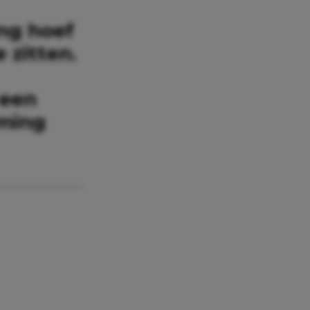
ng hoef
e zitten.
 een
mming