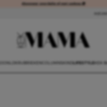
Abonneer voordelig of met cadeau 🎁
Abonneer voordelig of met cad
NIEUW
OONLIJK
RUBRIEKEN
COLUMNS
KIND
LIFESTYLE
KEK 