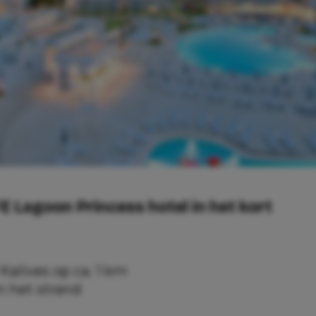
E Lagoon Princess hotel in het kort
alives op ca. 1 km
n het strand