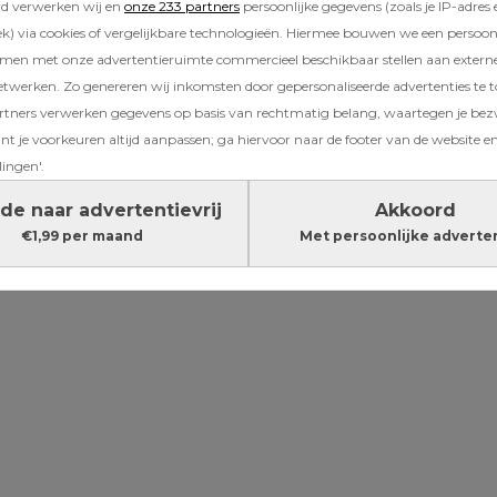
rd verwerken wij en
onze 233 partners
persoonlijke gegevens (zoals je IP-adres 
LIFE Lagoon Princess hotel op het Griekse ei
) via cookies of vergelijkbare technologieën. Hiermee bouwen we een persoonli
amen met onze advertentieruimte commercieel beschikbaar stellen aan extern
s gloednieuw en superdeluxe. Het ligt pal aan 
etwerken. Zo genereren wij inkomsten door gepersonaliseerde advertenties te 
t vanaf je terras ook zo het zwembad in. Ook l
ners verwerken gegevens op basis van rechtmatig belang, waartegen je be
volgen, beachvolleyballen en nog vele andere 
t je voorkeuren altijd aanpassen; ga hiervoor naar de footer van de website en
Lekker ontspannen kan in de wellness.
lingen'.
Lees verder onder de advertentie
de naar advertentievrij
Akkoord
€1,99 per maand
Met persoonlijke adverte