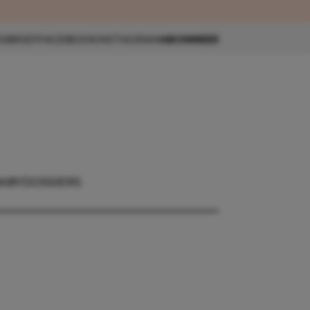
eau 🎁
SBRIEF
FACEBOOK
INSTAGRAM
ABONNEER
BABY
DOSSIERS