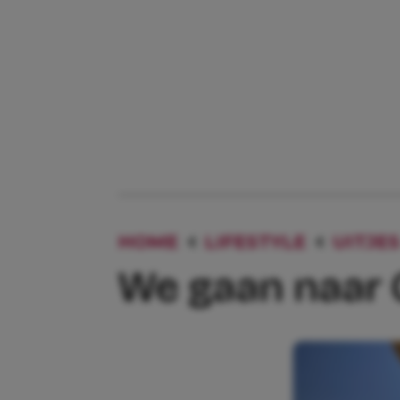
HOME
LIFESTYLE
UITJES
We gaan naar 