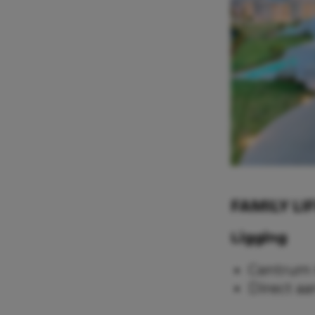
FAMILY LIF
Ligging
Centrum K
Direct aa