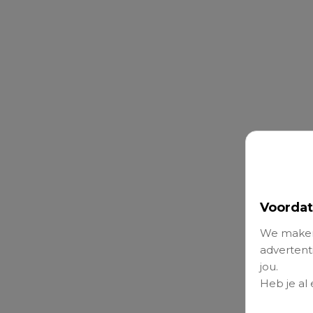
Voordat
We maken
advertenti
jou.
Heb je al