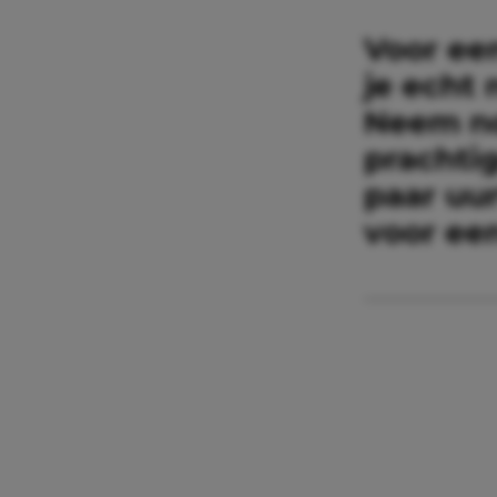
Voor ee
je echt 
Neem no
prachti
paar uu
voor een