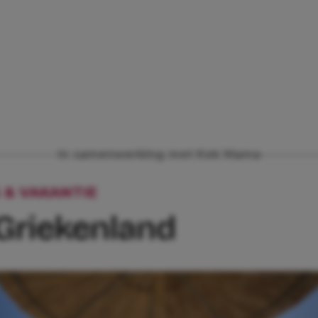
In samenwerking met Kek Mama
 & VAKANTIE
WE GAAN NAAR GRIEKENL
Griekenland