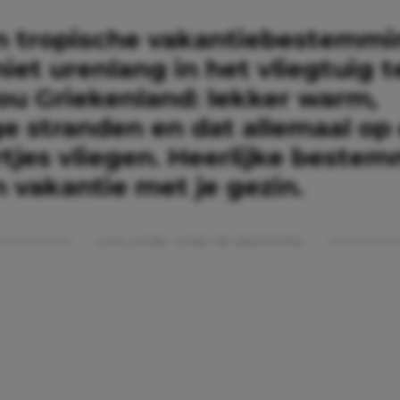
n tropische vakantiebestemmi
niet urenlang in het vliegtuig t
u Griekenland: lekker warm,
ge stranden en dat allemaal op
rtjes vliegen. Heerlijke beste
 vakantie met je gezin.
Lees verder onder de advertentie