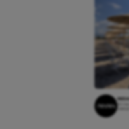
REDA
30 mei,
Leestij