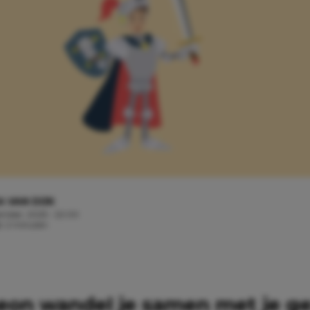
A VAN DIJK
tember, 2025 - 22:00
jd: 2 minuten
heon wandel je samen met je ge