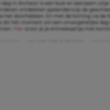
 dag in Archeon is een leuk en leerzaam uitje
kinderen ontdekken spelenderwijs de geschie
ze het doorhebben. En met de korting via de
is dit hét moment om een onvergetelijke dag
annen.
Hier
scoor je je entreekaartje met korti
Lees verder onder de advertentie