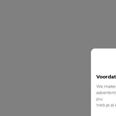
Voordat
We maken
advertenti
jou.
Heb je al