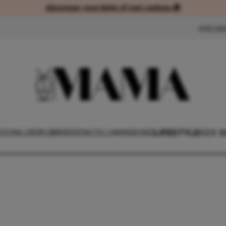
Abonneer voordelig of met cadeau 🎁
Abonneer voordelig of met cad
NIEUW
OONLIJK
RUBRIEKEN
COLUMNS
KIND
LIFESTYLE
KEK 