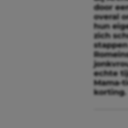
door ee
overal 
hun eig
zich sch
stappen 
Romeinse
jonkvro
echte ti
Mama-ti
korting.