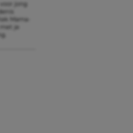
 voor jong
denis
 Kek Mama-
 met je
ng.