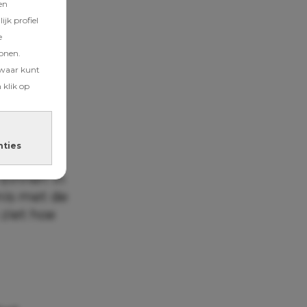
en
jk profiel
e
tonen.
zwaar kunt
 klik op
 avontuur.
nties
 binnen in
nis met de
 ziet hoe