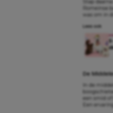
Stap daarna
Romeinse ba
was om in di
Lees ook
K
5
d
De Middele
In de middel
boogschiete
een smid o
Een ervarin