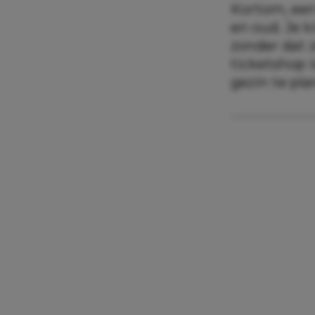
Kortom, een
en oud. Je 
zonder dat 
ticketshop 
gezin te pl