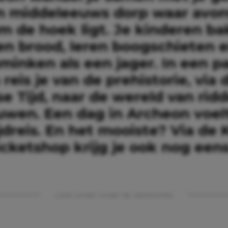
n middeleeuws dorp waar avon
om de hoek ligt. Je kinderen b
en brood, leren boogschieten e
minken als een jager. In een p
reis je van de prehistorie, via 
 Tijd, naar de wereld van ridd
uwen. Een dag in Archeon voelt
jdreis. En het mooiste? Via de 
cketshop krijg je ook nog een
Lees verder onder de advertentie