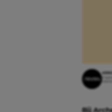
ANIK
11 sep
Leesti
Bij Arc