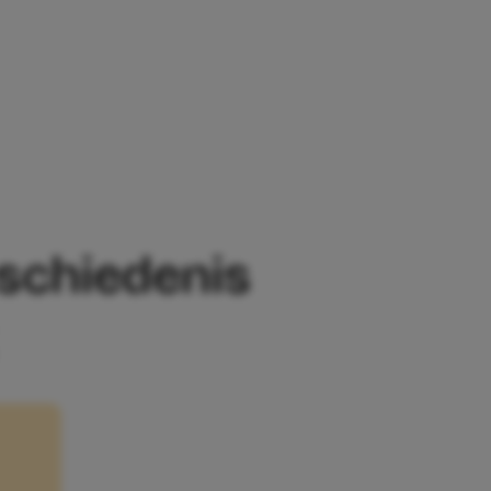
DENIS VAN DICHTBIJ IN ARCHEON MET K
eschiedenis