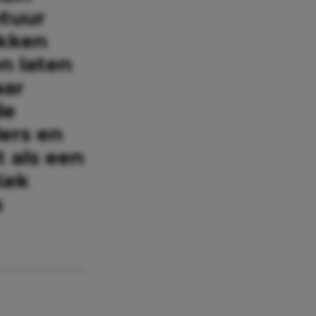
tuur
akken
n laten
aar
de
ers en
 als een
Kek
s