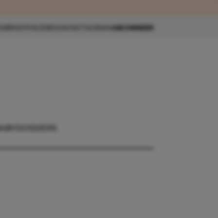
eau 🎁
SBRIEF
FACEBOOK
INSTAGRAM
ABONNEER
BABY
DOSSIERS