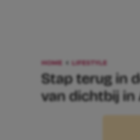
HOME
LIFESTYLE
STAP TE
Stap terug in 
van dichtbij i