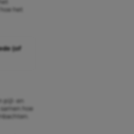
het
 hoe het
ede (of
 pijl- en
k samen hoe
mbachten.