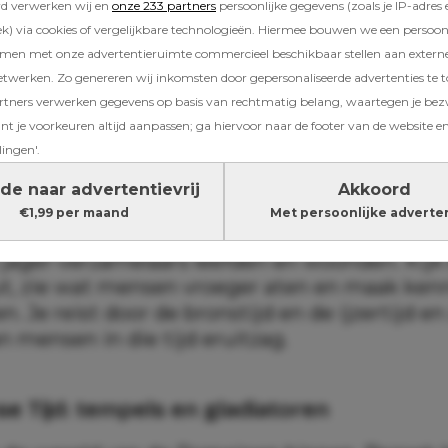
rd verwerken wij en
onze 233 partners
persoonlijke gegevens (zoals je IP-adres 
) via cookies of vergelijkbare technologieën. Hiermee bouwen we een persoonli
amen met onze advertentieruimte commercieel beschikbaar stellen aan extern
etwerken. Zo genereren wij inkomsten door gepersonaliseerde advertenties te 
ners verwerken gegevens op basis van rechtmatig belang, waartegen je be
t je voorkeuren altijd aanpassen; ga hiervoor naar de footer van de website en
en educatief uitje, maar vooral ook eentje vol
lingen'.
de naar advertentievrij
Akkoord
orie: waar het allemaal begon
€1,99 per maand
Met persoonlijke adverte
jager-verzamelaars leefden en woonden. Kijk
, zie wat mensen vroeger aten en maak ken
n. Je reist door de bronstijd en de ijzertijd en
n mensen in die tijd eruitzag.
e Tijd: tempels en gladiatoren