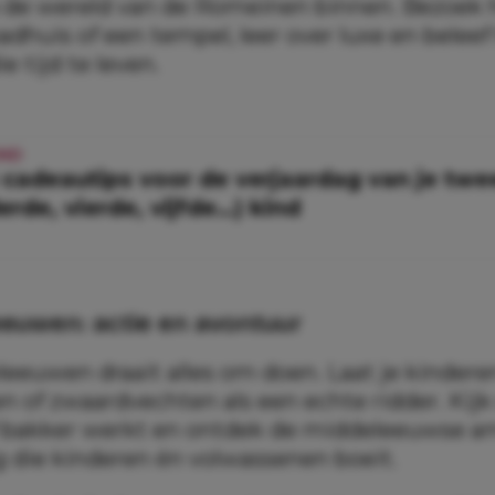
 de wereld van de Romeinen binnen. Bezoek 
dhuis of een tempel, leer over luxe en beleef
e tijd te leven.
IND
 cadeautips voor de verjaardag van je twe
erde, vierde, vijfde…) kind
euwen: actie en avontuur
eeuwen draait alles om doen. Laat je kinderen
n of zwaardvechten als een echte ridder. Kij
f bakker werkt en ontdek de middeleeuwse a
g die kinderen én volwassenen boeit.