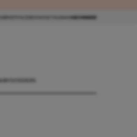
eau 🎁
SBRIEF
FACEBOOK
INSTAGRAM
ABONNEER
BABY
DOSSIERS