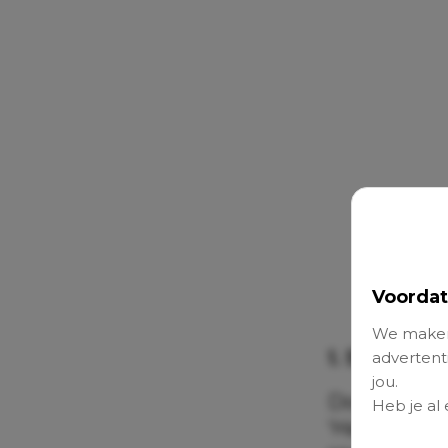
Voordat
We maken
1. Sneeuwp
advertenti
jou.
Door te sch
Heb je al
‘Happy kids’