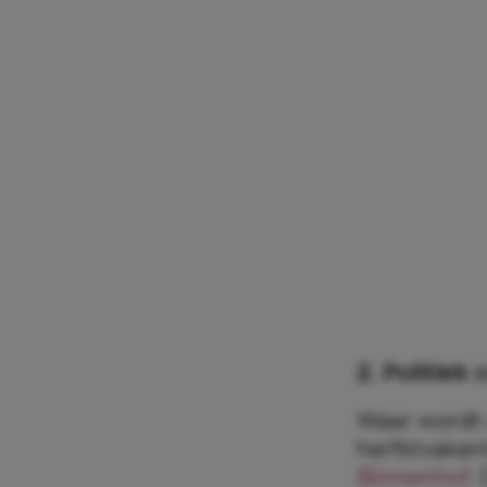
2. Politiek
Waar wordt 
herfstvakan
Binnenhof
.