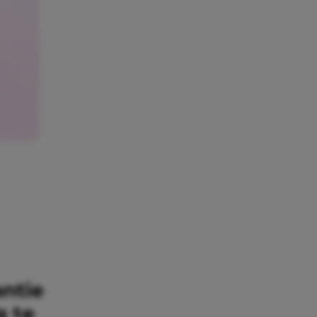
antie
g te