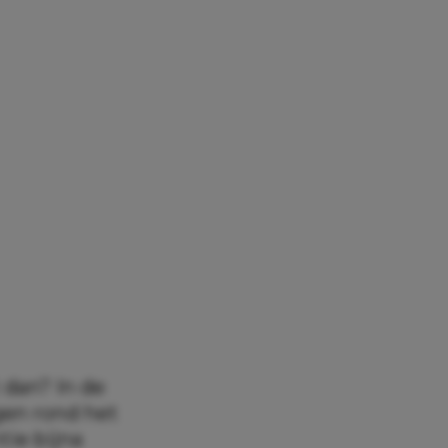
 dan? In de
gen rond het
tie bijna