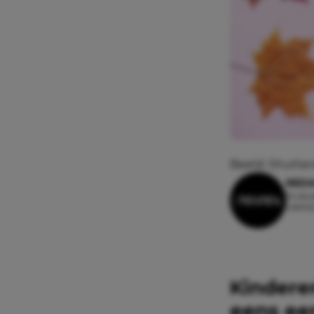
Beeld: Shutter
REDA
16 okto
Leesti
Kinderen 
eens ee