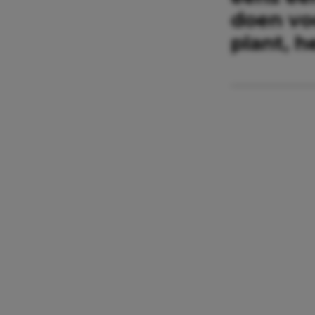
doen voo
plant, h