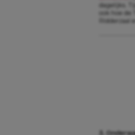
dagelijks. T
ook hoe de 
Ridderzaal er
3. Onderwa