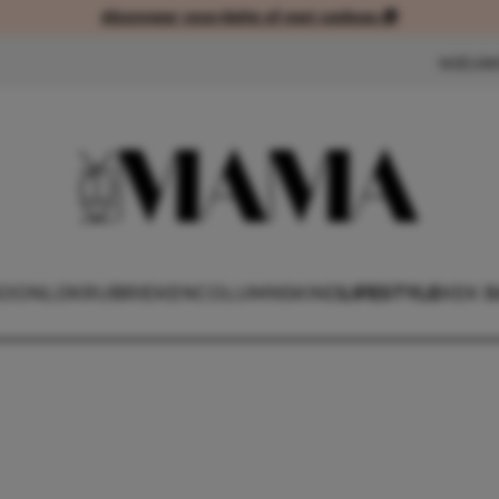
Abonneer voordelig of met cadeau 🎁
Abonneer voordelig of met cad
NIEUW
OONLIJK
RUBRIEKEN
COLUMNS
KIND
LIFESTYLE
KEK 