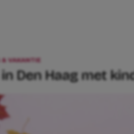
 & VAKANTIE
5X HERFSTUITJES IN DEN 
s in Den Haag met ki