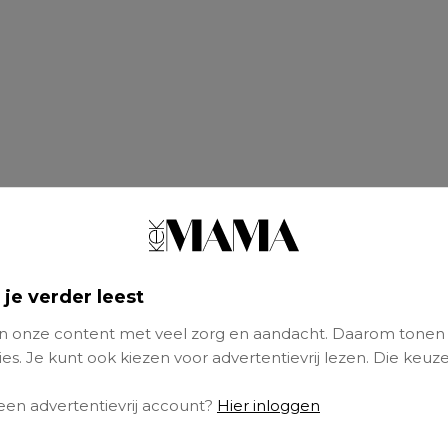
 je verder leest
 onze content met veel zorg en aandacht. Daarom tonen
ret
es. Je kunt ook kiezen voor advertentievrij lezen. Die keuze
aatsen of skiën in
de Uithof
, bijvoorbeeld. Ond
 een advertentievrij account?
Hier inloggen
, zijn er in de herfstvakantie bovendien elke d