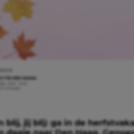
stock
CTIE KEK MAMA
ber, 2019 - 10:15
jd: 2 minuten
blij, jij blij: ga in de herfstvak
n dagje naar Den Haag. Genoe