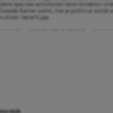
ijdens speciale activiteiten leren kinderen on
Tweede Kamer werkt, hoe je politicus wordt 
uitziet. Vanaf 6 jaar.
Lees verder onder de advertentie
terduik