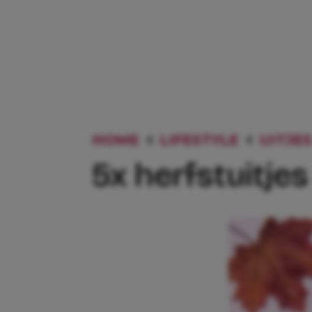
HOME
LIFESTYLE
UITJES
5x herfstuitje