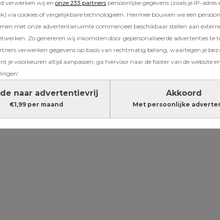
ssen in verschillende leeftijdscategorieën, v
rd verwerken wij en
onze 233 partners
persoonlijke gegevens (zoals je IP-adres 
ie en twaalf jaar. Je kunt ze er zelfs de hele 
) via cookies of vergelijkbare technologieën. Hiermee bouwen we een persoonli
amen met onze advertentieruimte commercieel beschikbaar stellen aan extern
or een wintersportgevoel in eigen land.
etwerken. Zo genereren wij inkomsten door gepersonaliseerde advertenties te 
ners verwerken gegevens op basis van rechtmatig belang, waartegen je be
Lees verder onder de advertentie
t je voorkeuren altijd aanpassen; ga hiervoor naar de footer van de website en
lingen'.
de naar advertentievrij
Akkoord
€1,99 per maand
Met persoonlijke adverte