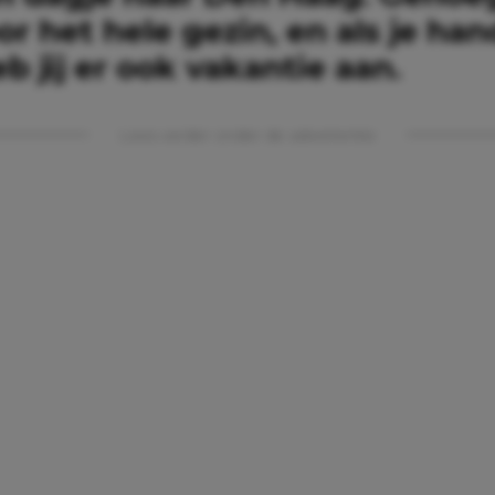
r het hele gezin, en als je han
eb jij er ook vakantie aan.
Lees verder onder de advertentie