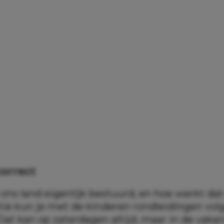
 correct
ons land eigenlijk bestuurd, en hoe werkt dat
tie kun je met de kinderen rondleidingen vol
 Dat kan op zaterdagen altijd, maar in de vakan