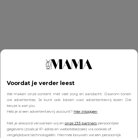
Voordat je verder leest
We maken onze content met veel zorg en aandacht. Daarom tonen
we advertenties. Je kunt ook kiezen voor advertentievrij lezen. Die
Veel mensen gebruiken het woord schaamlippen,
keuze is aan jou.
maar volgens de initiatiefnemers draagt die
Heb je al een advertentievrij account?
Hier inloggen
benaming onbedoeld een negatieve boodschap
met zich mee. Het woord ‘schaam’ zou de indruk
Met je akkoord verwerken wij en
onze 233 partners
persoonlijke
kunnen wekken dat er iets is om je voor te
gegevens (zoals je IP-adres en websitebezoek) via cookies of
schamen, terwijl dat natuurlijk helemaal niet zo is.
vergelijkbare technologieën. Hiermee bouwen we een persoonlijk