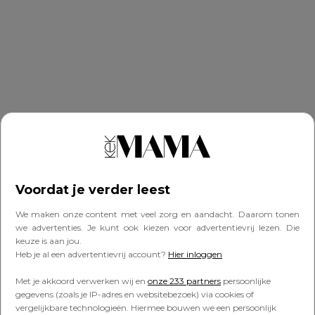
Voordat je verder leest
We maken onze content met veel zorg en aandacht. Daarom tonen
we advertenties. Je kunt ook kiezen voor advertentievrij lezen. Die
keuze is aan jou.
Heb je al een advertentievrij account?
Hier inloggen
Met je akkoord verwerken wij en
onze 233 partners
persoonlijke
gegevens (zoals je IP-adres en websitebezoek) via cookies of
vergelijkbare technologieën. Hiermee bouwen we een persoonlijk
Lees ook