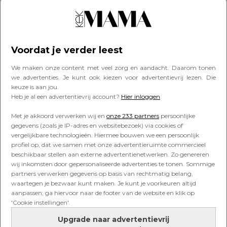
STERRENBEELDEN
Een kwestie van karakter –
geboortehoroscoop van jouw
Voordat je verder leest
baby Weegschaal
We maken onze content met veel zorg en aandacht. Daarom tonen
we advertenties. Je kunt ook kiezen voor advertentievrij lezen. Die
keuze is aan jou.
STERRENBEELDEN
Heb je al een advertentievrij account?
Hier inloggen
Een kwestie van karakter –
geboortehoroscoop van jouw
Met je akkoord verwerken wij en
onze 233 partners
persoonlijke
baby Maagd
gegevens (zoals je IP-adres en websitebezoek) via cookies of
vergelijkbare technologieën. Hiermee bouwen we een persoonlijk
profiel op, dat we samen met onze advertentieruimte commercieel
beschikbaar stellen aan externe advertentienetwerken. Zo genereren
STERRENBEELDEN
wij inkomsten door gepersonaliseerde advertenties te tonen. Sommige
Een kwestie van karakter –
partners verwerken gegevens op basis van rechtmatig belang,
geboortehoroscoop van jouw
waartegen je bezwaar kunt maken. Je kunt je voorkeuren altijd
baby Kreeft
aanpassen; ga hiervoor naar de footer van de website en klik op
'Cookie instellingen'.
Upgrade naar advertentievrij