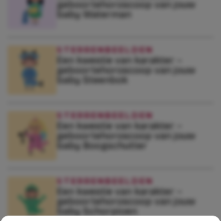
geboortehoroscoop van jouw
baby Waterman
STERRENBEELDEN
Een kwestie van karakter –
geboortehoroscoop van jouw
baby Steenbok
STERRENBEELDEN
Een kwestie van karakter –
geboortehoroscoop van jouw
baby Boogschutter
STERRENBEELDEN
Een kwestie van karakter –
geboortehoroscoop van jouw
baby Schorpioen