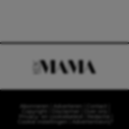
Abonneren
Adverteren
Contact
Copyright
Disclaimer
Over ons
Privacy- en cookiebeleid
Redactie
Cookie instellingen
Advertentievrij?