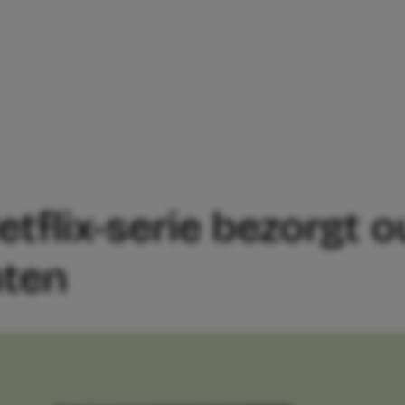
EUWE NETFLIX-SERIE BEZORGT OUDERS
tflix-serie bezorgt 
hten