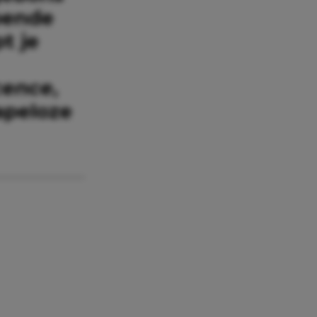
pende
t je
cence
,
lapeloze