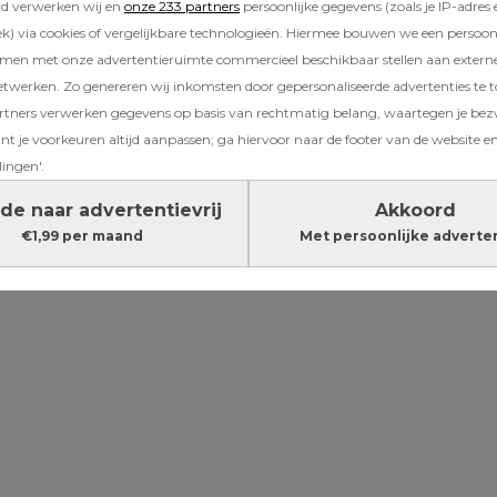
rd verwerken wij en
onze 233 partners
persoonlijke gegevens (zoals je IP-adres 
escence
gebeurt, is de ergste nachtmerrie va
) via cookies of vergelijkbare technologieën. Hiermee bouwen we een persoonli
 Miller, een ogenschijnlijk gewone 13-jarige j
amen met onze advertentieruimte commercieel beschikbaar stellen aan extern
uldigd van de moord op een klasgenoot. Zijn 
etwerken. Zo genereren wij inkomsten door gepersonaliseerde advertenties te 
or Stephen Graham en Christine Tremarco, 
ners verwerken gegevens op basis van rechtmatig belang, waartegen je be
erd met iets wat iedere ouder vreest: hoe goe
t je voorkeuren altijd aanpassen; ga hiervoor naar de footer van de website en
echt?
lingen'.
de naar advertentievrij
Akkoord
Lees verder onder de advertentie
€1,99 per maand
Met persoonlijke adverte