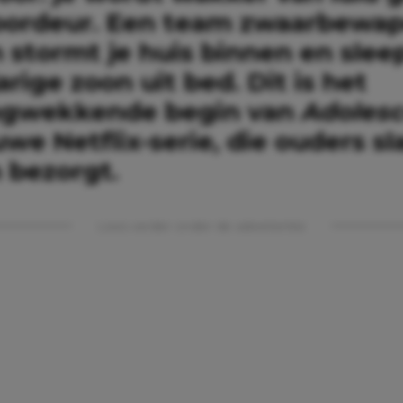
oordeur. Een team zwaarbewa
stormt je huis binnen en sleep
arige zoon uit bed. Dit is het
ngwekkende begin van
Adoles
we Netflix-serie, die ouders s
 bezorgt.
Lees verder onder de advertentie