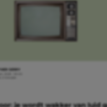
HER SERRY
rt, 2025 - 09:00
jd: 2 minuten
voor: je wordt wakker van luid