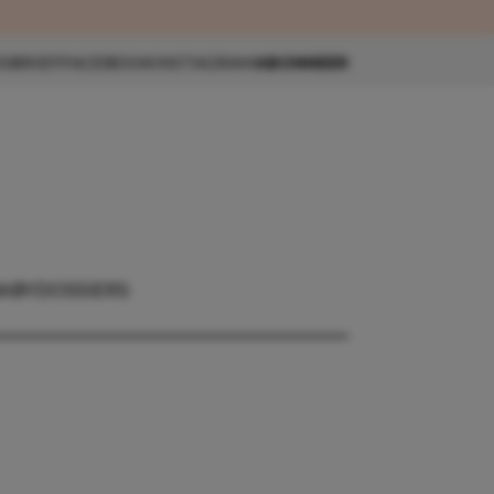
eau 🎁
SBRIEF
FACEBOOK
INSTAGRAM
ABONNEER
BABY
DOSSIERS