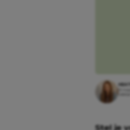
HEAT
13 maa
Leesti
Stel je 