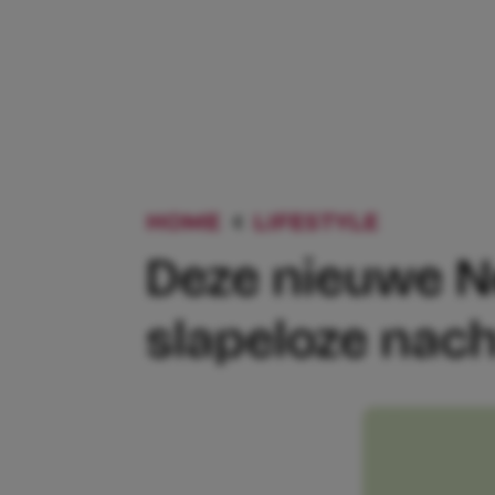
HOME
LIFESTYLE
DEZE NI
Deze nieuwe Ne
slapeloze nac