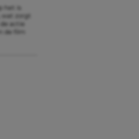
 het is
, wat zorgt
 de actie
n de film