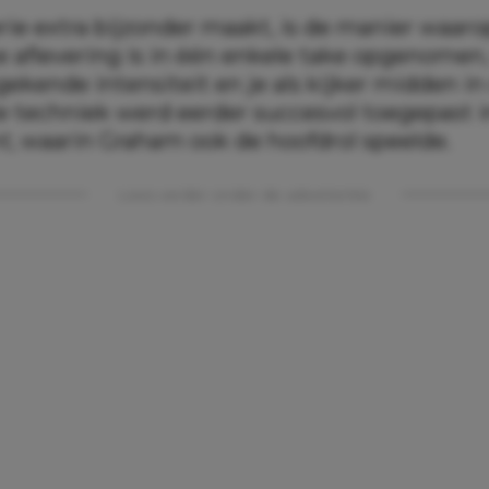
ie extra bijzonder maakt, is de manier waarop
ke aflevering is in één enkele take opgenomen
ekende intensiteit en je als kijker midden in
ze techniek werd eerder succesvol toegepast i
nt
, waarin Graham ook de hoofdrol speelde.
Lees verder onder de advertentie