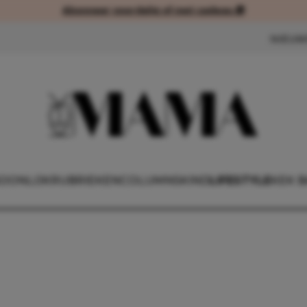
Abonneer voordelig of met cadeau 🎁
Abonneer voordelig of met cad
NIEUW
OONLIJK
RUBRIEKEN
COLUMNS
KIND
LIFESTYLE
KEK 