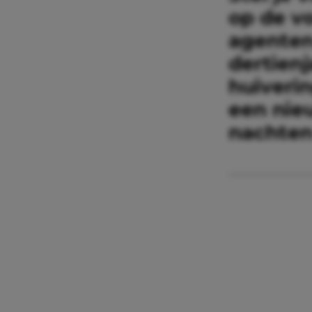
op de v
agenten 
dertienj
huiveri
een nieu
nachten