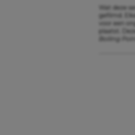
Wat deze ser
gefilmd. El
voor een ong
plaatst. De
Boiling Poi