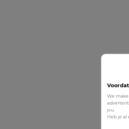
Voordat
We maken
advertenti
jou.
Heb je al