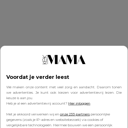
Voordat je verder leest
We maken onze content met veel zorg en aandacht. Daarom tonen
we advertenties. Je kunt ook kiezen voor advertentievrij lezen. Die
keuze is aan jou.
Heb je al een advertentievrij account?
Hier inloggen
Veel mensen gebruiken het woord schaamlippen,
maar volgens de initiatiefnemers draagt die
Met je akkoord verwerken wij en
onze 233 partners
persoonlijke
benaming onbedoeld een negatieve boodschap
gegevens (zoals je IP-adres en websitebezoek) via cookies of
met zich mee. Het woord ‘schaam’ zou de indruk
vergelijkbare technologieën. Hiermee bouwen we een persoonlijk