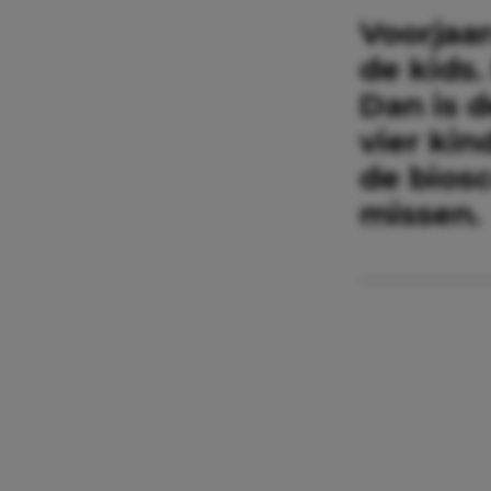
Voorjaa
de kids.
Dan is d
vier kin
de biosc
missen.