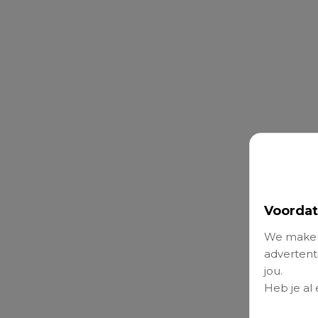
Voordat
We maken
advertenti
jou.
Heb je al