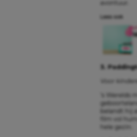
avontuur.
Lees ook
U
1
3. Padding
Voor kinder
’s Werelds m
geboortelan
belandt hij
film vol hu
hele gezin.