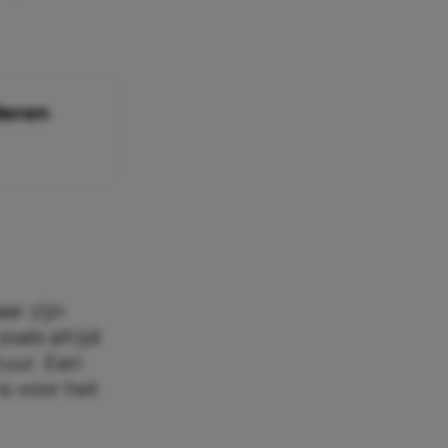
deren
ar zijn
oals altijd
tuur. Een
s voor het