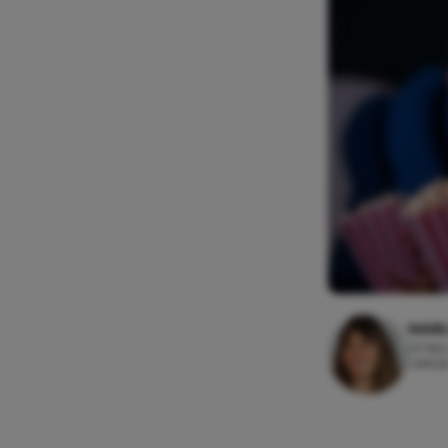
MAR
23 febr
Leesti