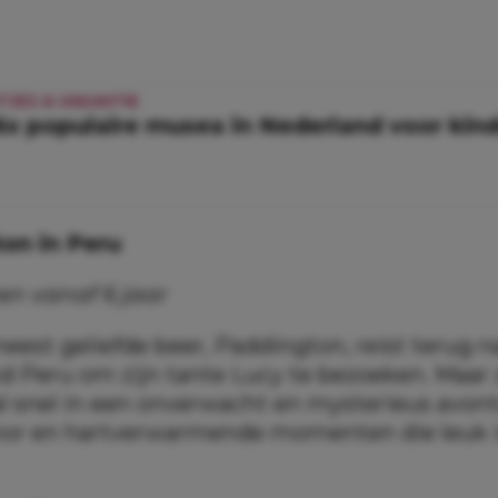
ITJES & VAKANTIE
6x populaire musea in Nederland voor kin
ton in Peru
en vanaf 6 jaar
eest geliefde beer, Paddington, reist terug na
d Peru om zijn tante Lucy te bezoeken. Maar z
 al snel in een onverwacht en mysterieus avon
mor en hartverwarmende momenten die leuk i