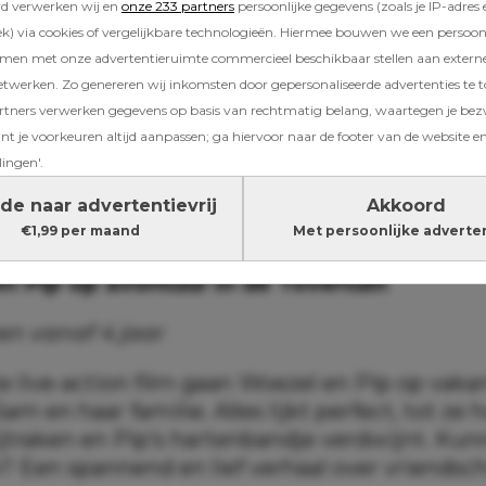
rd verwerken wij en
onze 233 partners
persoonlijke gegevens (zoals je IP-adres 
ik 2: Een nieuwe vriend voor Dikkie Dik
) via cookies of vergelijkbare technologieën. Hiermee bouwen we een persoonli
amen met onze advertentieruimte commercieel beschikbaar stellen aan extern
rkleinsten (3+)
etwerken. Zo genereren wij inkomsten door gepersonaliseerde advertenties te 
ners verwerken gegevens op basis van rechtmatig belang, waartegen je be
ete rode kater is terug! Op een winterse dag
t je voorkeuren altijd aanpassen; ga hiervoor naar de footer van de website en
en Poes Muis iets nieuws: sneeuw. Maar de pr
lingen'.
or een nieuwe buur: de luidruchtige hond Blaf
rden? Een hartverwarmend avontuur voor de
de naar advertentievrij
Akkoord
€1,99 per maand
Met persoonlijke adverte
n Pip op avontuur in de Tovertuin
en vanaf 4 jaar
e live-action film gaan Woezel en Pip op vak
am en haar familie. Alles lijkt perfect, tot ze 
jtraken en Pip’s hartenbandje verdwijnt. Kunn
? Een spannend en lief verhaal over vriendsc