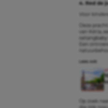
4. Red de j
Voor kinder
Deze pracht
van Kéria, 
oetangbaby 
Een ontroer
natuurbeho
Lees ook
U
1
v
Op zoek naa
die óók nog