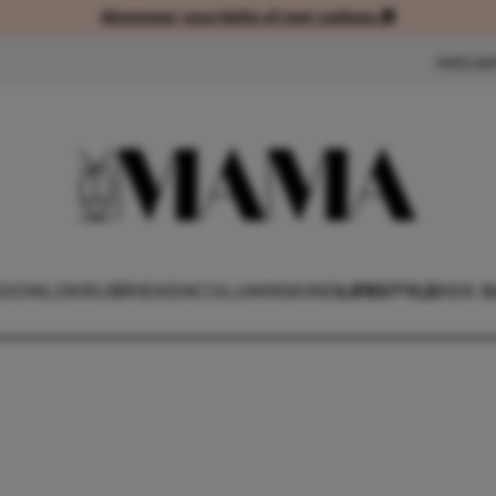
Abonneer voordelig of met cadeau 🎁
Abonneer voordelig of met cad
NIEUW
OONLIJK
RUBRIEKEN
COLUMNS
KIND
LIFESTYLE
KEK 