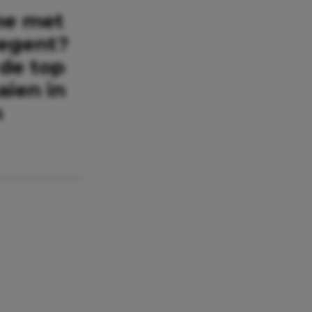
me
met
regent?
 de top
aien in
n