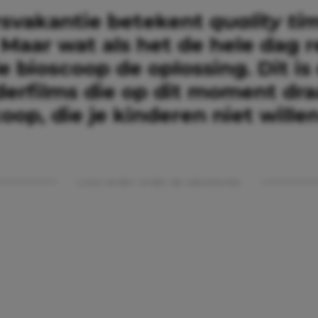
rsvakantie betekent
quality ti
 Maar wat als het de hele dag 
e bioscoop de oplossing. Dit is
derfilms die op dit moment dra
oop, die je kinderen niet wille
Lees verder onder de advertentie