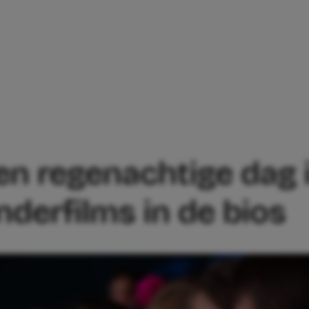
 VOOR EEN REGENACHTIGE DAG IN DE VA
en regenachtige dag i
nderfilms in de bios