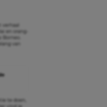
t verhaal
aï en orang-
p Borneo.
elang van
de
tie te doen,
er vind je