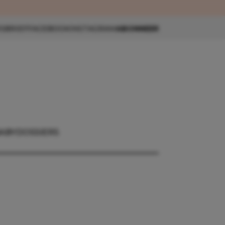
eau 🎁
SBRIEF
FACEBOOK
INSTAGRAM
ABONNEER
BABY
DOSSIERS