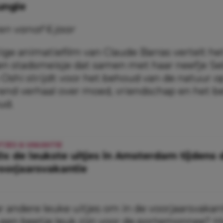
ungle
en vanaf 6 jaar
ige animatiefilm van Claude Barras vertelt he
een stadsmeisje dat samen met haar neefje Sel
Oshi strijdt voor het behoud van de natuur o
end verhaal over moed, vriendschap en het b
ud.
ITJES & VAKANTIE
0x de leukste uitjes in Amsterdam tijdens 
oorjaarsvakantie
r andere leuke uitjes om in de voorjaarsvakan
 een beetje leuk zijn voor de portemonnee? Hi