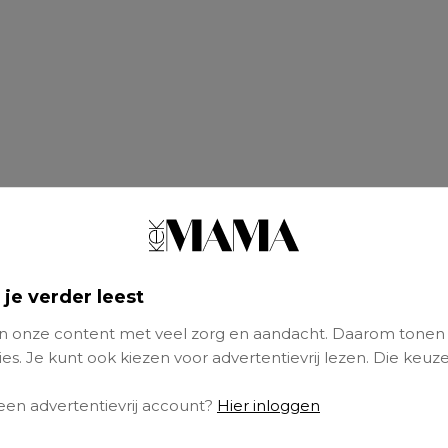
 je verder leest
 onze content met veel zorg en aandacht. Daarom tonen
es. Je kunt ook kiezen voor advertentievrij lezen. Die keuze
 een advertentievrij account?
Hier inloggen