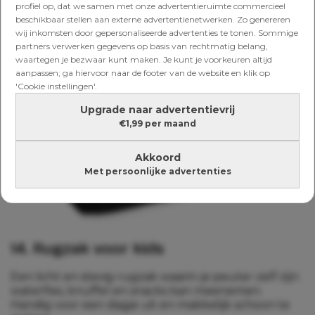
profiel op, dat we samen met onze advertentieruimte commercieel
genoeg ruimte voor flesjes, sleutels en
beschikbaar stellen aan externe advertentienetwerken. Zo genereren
billendoekjes.
wij inkomsten door gepersonaliseerde advertenties te tonen. Sommige
partners verwerken gegevens op basis van rechtmatig belang,
waartegen je bezwaar kunt maken. Je kunt je voorkeuren altijd
aanpassen; ga hiervoor naar de footer van de website en klik op
'Cookie instellingen'.
Upgrade naar advertentievrij
€1,99 per maand
Akkoord
Met persoonlijke advertenties
14. Rugzak voor kids
Een licht en stevig rugzak waarin je peuter zelf zijn
waterfles, knuffel en snacks kan meenemen.
Handig voor een dagje uit en makkelijk schoon te