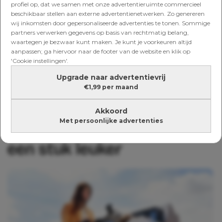
profiel op, dat we samen met onze advertentieruimte commercieel
beschikbaar stellen aan externe advertentienetwerken. Zo genereren
wij inkomsten door gepersonaliseerde advertenties te tonen. Sommige
partners verwerken gegevens op basis van rechtmatig belang,
waartegen je bezwaar kunt maken. Je kunt je voorkeuren altijd
aanpassen; ga hiervoor naar de footer van de website en klik op
'Cookie instellingen'.
Upgrade naar advertentievrij
€1,99 per maand
Ochtendspits met
Akkoord
kinderen? Met dit
Met persoonlijke advertenties
vervoersmiddel wordt het
een stuk leuker