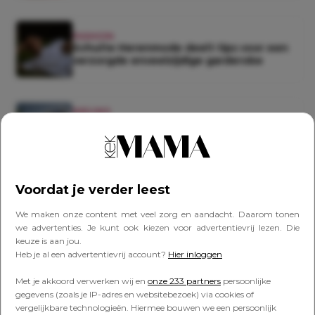
FASHION
Schulte Herenmode deelt tips voor een
verzorgde enveelzijdige garderobe
NIEUWS
Kijktip met kids! Deze zeppelin vliegt dit
weekend op slechts 300 meter hoogte
over een deel van Nederland
Voordat je verder leest
Lees verder onder de advertentie
We maken onze content met veel zorg en aandacht. Daarom tonen
we advertenties. Je kunt ook kiezen voor advertentievrij lezen. Die
keuze is aan jou.
Heb je al een advertentievrij account?
Hier inloggen
Met je akkoord verwerken wij en
onze 233 partners
persoonlijke
gegevens (zoals je IP-adres en websitebezoek) via cookies of
vergelijkbare technologieën. Hiermee bouwen we een persoonlijk