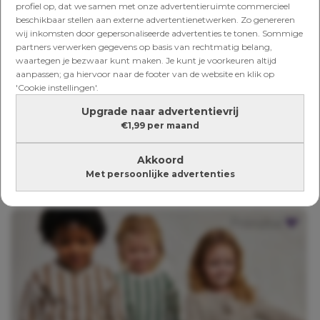
profiel op, dat we samen met onze advertentieruimte commercieel
beschikbaar stellen aan externe advertentienetwerken. Zo genereren
wij inkomsten door gepersonaliseerde advertenties te tonen. Sommige
partners verwerken gegevens op basis van rechtmatig belang,
waartegen je bezwaar kunt maken. Je kunt je voorkeuren altijd
aanpassen; ga hiervoor naar de footer van de website en klik op
'Cookie instellingen'.
Prénatal Essentials: fijne
Upgrade naar advertentievrij
kleding voor groeiende
€1,99 per maand
buiken én kleine
Akkoord
avonturiers
Met persoonlijke advertenties