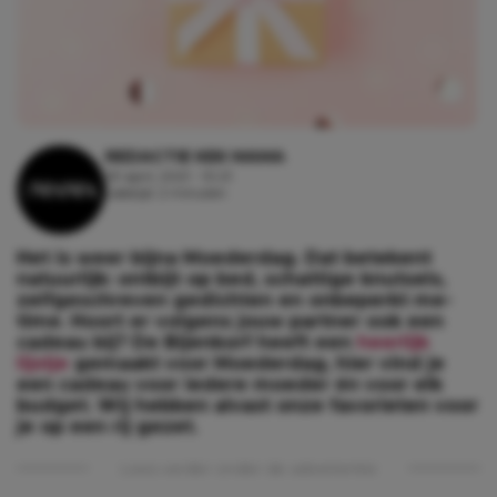
REDACTIE KEK MAMA
29 april, 2021 - 10:21
Leestijd: 2 minuten
Het is weer bijna Moederdag. Dat betekent
natuurlijk: ontbijt op bed, schattige knutsels,
zelfgeschreven gedichten en onbeperkt me-
time. Hoort er volgens jouw partner ook een
cadeau bij? De Bijenkorf heeft een
heerlijk
lijstje
gemaakt voor Moederdag, hier vind je
een cadeau voor iedere moeder én voor elk
budget. Wij hebben alvast onze favorieten voor
je op een rij gezet.
Lees verder onder de advertentie