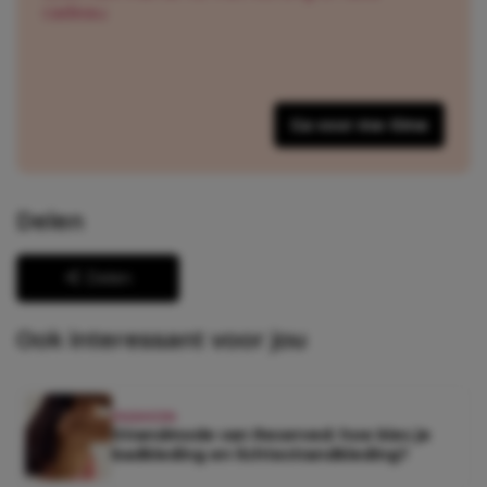
cadeau
Ga voor me-time
Delen
Delen
Ook interessant voor jou
FASHION
Strandmode van Reserved: hoe kies je
badkleding en lichtestrandkleding?