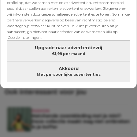
profiel op, dat we samen met onze advertentieruimte commercieel
beschikbaar stellen aan externe advertentienetwerken. Zo genereren
wij inkomsten door gepersonaliseerde advertenties te tonen. Sommige
partners verwerken gegevens op basis van rechtmatig belang,
waartegen je bezwaar kunt maken. Je kunt je voorkeuren altijd
Ga voor me-time
aanpassen; ga hiervoor naar de footer van de website en klik op
'Cookie instellingen'.
Upgrade naar advertentievrij
€1,99 per maand
Delen
Akkoord
Delen
Met persoonlijke advertenties
Ook interessant voor jou
FASHION
Matchende zwemkleding met je mini?
Deze collectie maakt mag niet ontbreken
in je koffer