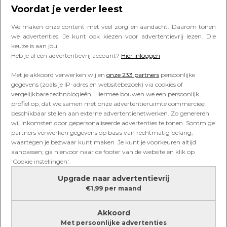
Voordat je verder leest
We maken onze content met veel zorg en aandacht. Daarom tonen
COMMERCIËLE REDACTIE
we advertenties. Je kunt ook kiezen voor advertentievrij lezen. Die
6 augustus, 2026 - 10:06
Leestijd: 2 minuten
keuze is aan jou.
Heb je al een advertentievrij account?
Hier inloggen
De ochtend met kinderen is eigenlijk al een
Met je akkoord verwerken wij en
onze 233 partners
persoonlijke
workout voordat je de deur uit bent. Dan is een
gegevens (zoals je IP-adres en websitebezoek) via cookies of
elektrische bakfiets geen overbodige luxe,
vergelijkbare technologieën. Hiermee bouwen we een persoonlijk
maar de echte gamechanger voor je
profiel op, dat we samen met onze advertentieruimte commercieel
ochtendroutine.
beschikbaar stellen aan externe advertentienetwerken. Zo genereren
wij inkomsten door gepersonaliseerde advertenties te tonen. Sommige
De nieuwe
Urban Arrow FamilyNext²
is gemaakt
partners verwerken gegevens op basis van rechtmatig belang,
voor precies dat drukke gezinsleven. Kinderen
waartegen je bezwaar kunt maken. Je kunt je voorkeuren altijd
voorin, tassen erbij, misschien nog snel langs de
aanpassen; ga hiervoor naar de footer van de website en klik op
supermarkt en hop, door naar de rest van de dag.
'Cookie instellingen'.
Upgrade naar advertentievrij
Volle dagen, volle fietsbakken
€1,99 per maand
De Urban Arrow FamilyNext² treedt in de
voetsporen van de populaire FamilyNext. Alles wat
Akkoord
de FamilyNext technisch zo goed en geliefd maakt
Met persoonlijke advertenties