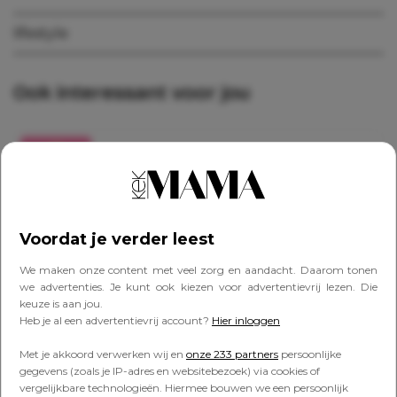
lifestyle
Ook interessant voor jou
GEZONDHEID
‘Vulvalippen’ krijgt plek in Dikke van Dale
en dat heeft een belangrijke reden
Voordat je verder leest
BN'ERS
Influencer Myron Koops heeft
We maken onze content met veel zorg en aandacht. Daarom tonen
hartritmestoornis: ‘Klachten begonnen
we advertenties. Je kunt ook kiezen voor advertentievrij lezen. Die
na mijn zwangerschap’
keuze is aan jou.
Heb je al een advertentievrij account?
Hier inloggen
BN'ERS
Met je akkoord verwerken wij en
onze 233 partners
persoonlijke
Michelle Walk deelt schrik na ernstig
gegevens (zoals je IP-adres en websitebezoek) via cookies of
zwembadongeluk van zoon: ‘Een
vergelijkbare technologieën. Hiermee bouwen we een persoonlijk