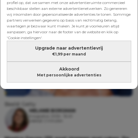
gewoonte: ‘Ik ga niet meer
profiel op, dat we samen met onze advertentieruimte commercieel
beschikbaar stellen aan externe advertentienetwerken. Zo genereren
liegen’
wij inkomsten door gepersonaliseerde advertenties te tonen. Sommige
partners verwerken gegevens op basis van rechtmatig belang,
waartegen je bezwaar kunt maken. Je kunt je voorkeuren altijd
aanpassen; ga hiervoor naar de footer van de website en klik op
'Cookie instellingen'.
Upgrade naar advertentievrij
€1,99 per maand
Akkoord
Met persoonlijke advertenties
Beeld: Getty
MELANIE BORGMAN
6 augustus, 2026 - 16:43
Leestijd: 2 minuten