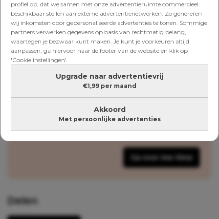
profiel op, dat we samen met onze advertentieruimte commercieel
Dit artikel is geschreven in samenwerking met
beschikbaar stellen aan externe advertentienetwerken. Zo genereren
Prénatal.
wij inkomsten door gepersonaliseerde advertenties te tonen. Sommige
partners verwerken gegevens op basis van rechtmatig belang,
waartegen je bezwaar kunt maken. Je kunt je voorkeuren altijd
aanpassen; ga hiervoor naar de footer van de website en klik op
'Cookie instellingen'.
Kek Mama leesdeals
Upgrade naar advertentievrij
€1,99 per maand
Lees Kek Mama nu met korting of luxe
cadeau
Akkoord
Met persoonlijke advertenties
Ga voor me-time
Delen