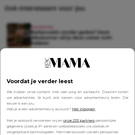
Ook interessant voor jou
FAVORITES
Barbecueën zonder gedoe? Deze
alleskunner wil je deze zomer écht
hebben
FASHION
Matchende zwemkleding met je mini?
Deze collectie maakt mag niet ontbreken
in je koffer
Voordat je verder leest
We maken onze content met veel zorg en aandacht. Daarom tonen
BN'ERS
we advertenties. Je kunt ook kiezen voor advertentievrij lezen. Die
Michelle Walk deelt schrik na ernstig
keuze is aan jou.
zwembadongeluk van zoon: ‘Een
Heb je al een advertentievrij account?
Hier inloggen
godswonder dat hij ongedeerd is’
Met je akkoord verwerken wij en
onze 233 partners
persoonlijke
gegevens (zoals je IP-adres en websitebezoek) via cookies of
vergelijkbare technologieën. Hiermee bouwen we een persoonlijk