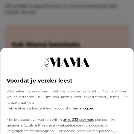
Dit artikel is geschreven in samenwerking met
Urban Arrow.
Kek Mama leesdeals
Lees Kek Mama nu met korting of luxe
cadeau
Voordat je verder leest
We maken onze content met veel zorg en aandacht. Daarom tonen
we advertenties. Je kunt ook kiezen voor advertentievrij lezen. Die
Ga voor me-time
keuze is aan jou.
Heb je al een advertentievrij account?
Hier inloggen
Met je akkoord verwerken wij en
onze 233 partners
persoonlijke
Delen
gegevens (zoals je IP-adres en websitebezoek) via cookies of
vergelijkbare technologieën. Hiermee bouwen we een persoonlijk