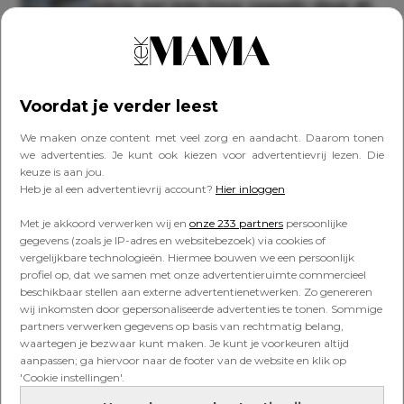
Kijktip met kids! Deze zeppelin vliegt dit
weekend op slechts 300 meter hoogte
over een deel van Nederland
Lees verder onder de advertentie
Voordat je verder leest
We maken onze content met veel zorg en aandacht. Daarom tonen
we advertenties. Je kunt ook kiezen voor advertentievrij lezen. Die
keuze is aan jou.
Heb je al een advertentievrij account?
Hier inloggen
Met je akkoord verwerken wij en
onze 233 partners
persoonlijke
gegevens (zoals je IP-adres en websitebezoek) via cookies of
vergelijkbare technologieën. Hiermee bouwen we een persoonlijk
profiel op, dat we samen met onze advertentieruimte commercieel
beschikbaar stellen aan externe advertentienetwerken. Zo genereren
wij inkomsten door gepersonaliseerde advertenties te tonen. Sommige
partners verwerken gegevens op basis van rechtmatig belang,
waartegen je bezwaar kunt maken. Je kunt je voorkeuren altijd
aanpassen; ga hiervoor naar de footer van de website en klik op
'Cookie instellingen'.
Dit is wat datingapps écht