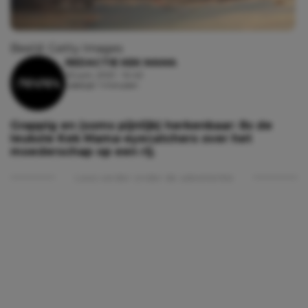
Beeld: Getty Images
REDACTIE KEK MAMA
22 juni, 2021 - 14:42
Leestijd: 1 minuten
Grappig en (soms pijnlijk) herkenbaar: 8x de
leukste Kek Mama-eyecatchers over het
moederschap op een rij.
Lees verder onder de advertentie