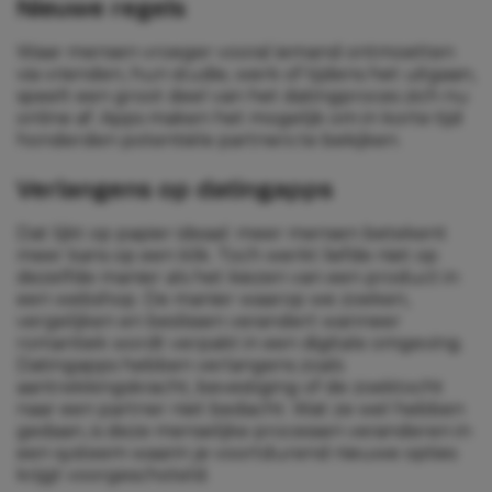
Nieuwe regels
Waar mensen vroeger vooral iemand ontmoetten
via vrienden, hun studie, werk of tijdens het uitgaan,
speelt een groot deel van het datingproces zich nu
online af. Apps maken het mogelijk om in korte tijd
honderden potentiële partners te bekijken.
Verlangens op datingapps
Dat lijkt op papier ideaal: meer mensen betekent
meer kans op een klik. Toch werkt liefde niet op
dezelfde manier als het kiezen van een product in
een webshop. De manier waarop we zoeken,
vergelijken en beslissen verandert wanneer
romantiek wordt verpakt in een digitale omgeving.
Datingapps hebben verlangens zoals
aantrekkingskracht, bevestiging of de zoektocht
naar een partner niet bedacht. Wat ze wel hebben
gedaan, is deze menselijke processen veranderen in
een systeem waarin je voortdurend nieuwe opties
krijgt voorgeschoteld.