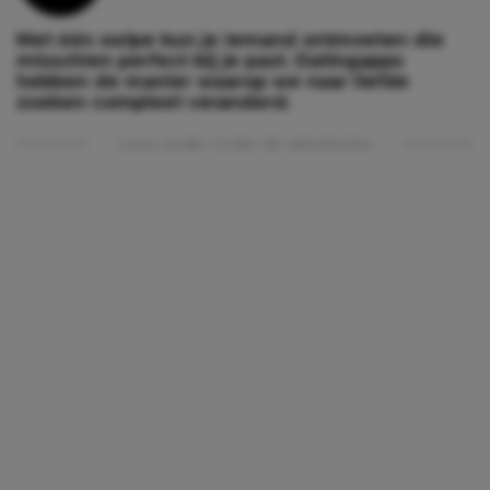
Met één swipe kun je iemand ontmoeten die
misschien perfect bij je past. Datingapps
hebben de manier waarop we naar liefde
zoeken compleet veranderd.
Lees verder onder de advertentie