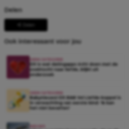
Delen
Delen
Ook interessant voor jou
GEEN CATEGORIE
Dit is wat datingapps écht doen met de
zoektocht naar liefde, blijkt uit
onderzoek
GEEN CATEGORIE
Babynieuws! Dit B&B Vol Liefde-koppel is
in verwachting van eerste kind: ‘Ik kan
het niet bevatten’
NIEUWS