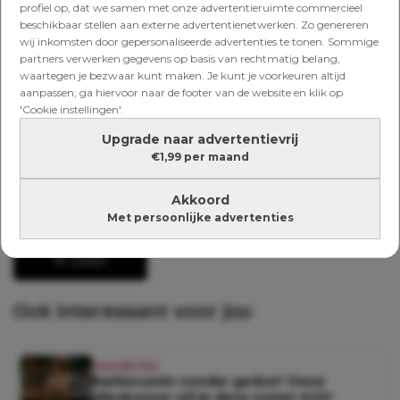
profiel op, dat we samen met onze advertentieruimte commercieel
Lees Kek Mama nu met korting of luxe
beschikbaar stellen aan externe advertentienetwerken. Zo genereren
cadeau
wij inkomsten door gepersonaliseerde advertenties te tonen. Sommige
partners verwerken gegevens op basis van rechtmatig belang,
waartegen je bezwaar kunt maken. Je kunt je voorkeuren altijd
aanpassen; ga hiervoor naar de footer van de website en klik op
'Cookie instellingen'.
Ga voor me-time
Upgrade naar advertentievrij
€1,99 per maand
Akkoord
Delen
Met persoonlijke advertenties
Delen
Ook interessant voor jou
FAVORITES
Barbecueën zonder gedoe? Deze
alleskunner wil je deze zomer écht