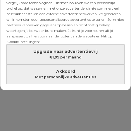
vergelijkbare technologieën. Hiermee bouwen we een persoonlijk
profiel op, dat we samen met onze advertentieruimte commercieel
beschikbaar stellen aan externe advertentienetwerken. Zo genereren
wij inkomsten door gepersonaliseerde advertenties te tonen. Sommige
FAVORITES
partners verwerken gegevens op basis van rechtmatig belang,
De leukste spijkerjacks voor
waartegen je bezwaar kunt maken. Je kunt je voorkeuren altijd
meisjes
aanpassen; ga hiervoor naar de footer van de website en klik op
'Cookie instellingen'.
Upgrade naar advertentievrij
€1,99 per maand
Lees verder onder de advertentie
Akkoord
Met persoonlijke advertenties