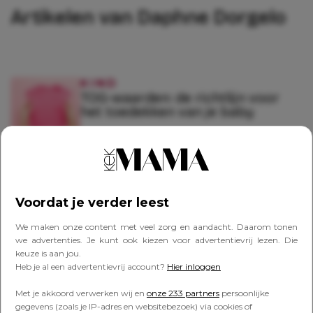
Artikelen van Daphne Dorgelo
KIND
TOG-waarden: de richtlijn voor
het toedekken van je baby
KIND
Maatvoering schoenen van
Voordat je verder leest
kinderen: zo zit dat écht
We maken onze content met veel zorg en aandacht. Daarom tonen
we advertenties. Je kunt ook kiezen voor advertentievrij lezen. Die
keuze is aan jou.
Heb je al een advertentievrij account?
Hier inloggen
FAVORITES
Van lichtslinger tot tafellamp: de
Met je akkoord verwerken wij en
onze 233 partners
persoonlijke
leukste tips om je tuin meer sfeer
gegevens (zoals je IP-adres en websitebezoek) via cookies of
te geven