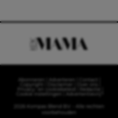
Abonneren
Adverteren
Contact
Copyright
Disclaimer
Over ons
Privacy- en cookiebeleid
Redactie
Cookie instellingen
Advertentievrij?
2026 Kompas Blend B.V. - Alle rechten
voorbehouden