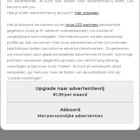
Lees verder onder de advertentie
we advertenties. Je kunt ook kiezen voor advertentievrij lezen. Die
keuze is aan jou.
Heb je al een advertentievrij account?
Hier inloggen
Met je akkoord verwerken wij en
onze 233 partners
persoonlijke
gegevens (zoals je IP-adres en websitebezoek) via cookies of
vergelijkbare technologieën. Hiermee bouwen we een persoonlijk
profiel op, dat we samen met onze advertentieruimte commercieel
beschikbaar stellen aan externe advertentienetwerken. Zo genereren
wij inkomsten door gepersonaliseerde advertenties te tonen. Sommige
partners verwerken gegevens op basis van rechtmatig belang,
waartegen je bezwaar kunt maken. Je kunt je voorkeuren altijd
aanpassen; ga hiervoor naar de footer van de website en klik op
'Cookie instellingen'.
Upgrade naar advertentievrij
€1,99 per maand
Akkoord
Met persoonlijke advertenties