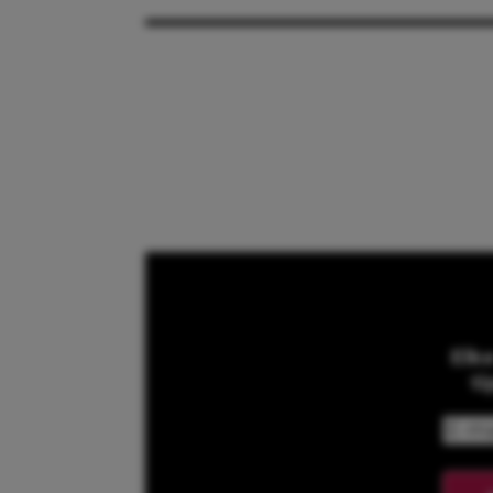
Elk
ti