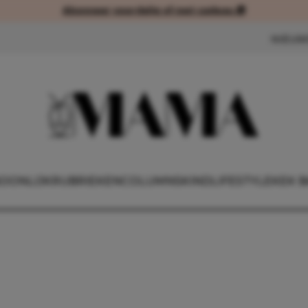
Abonneer voordelig of met cadeau 🎁
Abonneer voordelig of met cad
NIEUW
OONLIJK
RUBRIEKEN
COLUMNS
KIND
LIFESTYLE
KEK B