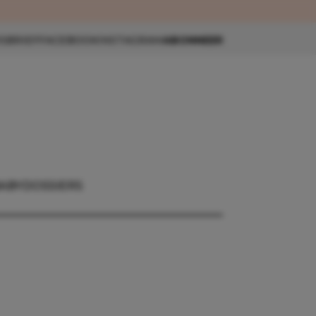
eau 🎁
SBRIEF
FACEBOOK
INSTAGRAM
ABONNEER
ABY
DOSSIERS