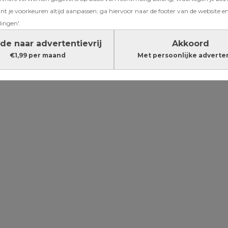
t je voorkeuren altijd aanpassen; ga hiervoor naar de footer van de website en
lingen'.
ij je baby
de naar advertentievrij
Akkoord
€1,99 per maand
Met persoonlijke adverte