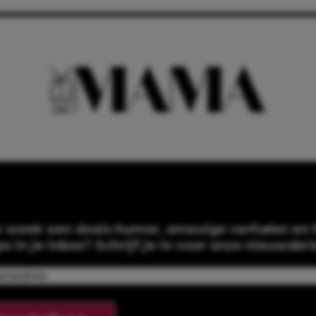
e week een dosis humor, smeuïge verhalen en f
ps in je inbox? Schrijf je in voor onze nieuwsbri
Email
(Required)