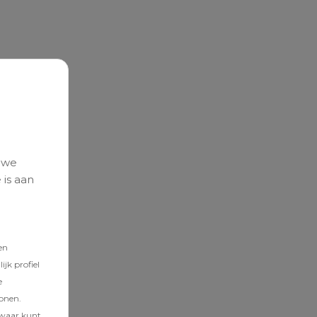
 we
 is aan
en
jk profiel
e
tonen.
zwaar kunt