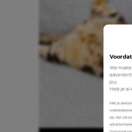
Voordat
We maken
advertenti
jou.
Heb je al
Met je akkoo
websitebezoek
op, dat we s
advertentien
Sommige part