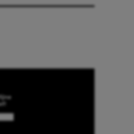
ijne
ef!