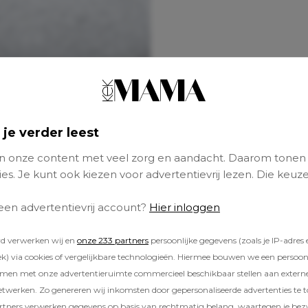
 je verder leest
 onze content met veel zorg en aandacht. Daarom tonen
es. Je kunt ook kiezen voor advertentievrij lezen. Die keuze
 een advertentievrij account?
Hier inloggen
rd verwerken wij en
onze 233 partners
persoonlijke gegevens (zoals je IP-adres 
) via cookies of vergelijkbare technologieën. Hiermee bouwen we een persoonli
amen met onze advertentieruimte commercieel beschikbaar stellen aan extern
etwerken. Zo genereren wij inkomsten door gepersonaliseerde advertenties te 
ners verwerken gegevens op basis van rechtmatig belang, waartegen je be