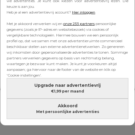
Lees verder onder de advertentie
we advertenties. Je kunt ook kiezen voor advertentievrij lezen. Die
keuze is aan jou.
Heb je al een advertentievrij account?
Hier inloggen
Met je akkoord verwerken wij en
onze 233 partners
persoonlijke
gegevens (zoals je IP-adres en websitebezoek) via cookies of
vergelijkbare technologieën. Hiermee bouwen we een persoonlijk
profiel op, dat we samen met onze advertentieruimte commercieel
beschikbaar stellen aan externe advertentienetwerken. Zo genereren
wij inkomsten door gepersonaliseerde advertenties te tonen. Sommige
partners verwerken gegevens op basis van rechtmatig belang,
waartegen je bezwaar kunt maken. Je kunt je voorkeuren altijd
aanpassen; ga hiervoor naar de footer van de website en klik op
'Cookie instellingen'.
Upgrade naar advertentievrij
€1,99 per maand
Akkoord
Met persoonlijke advertenties