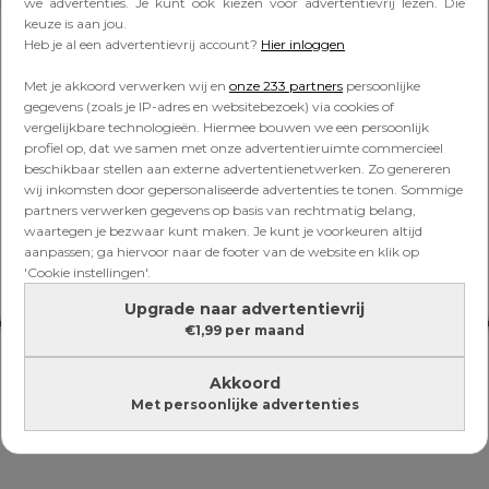
Lees verder onder de advertentie
we advertenties. Je kunt ook kiezen voor advertentievrij lezen. Die
keuze is aan jou.
Heb je al een advertentievrij account?
Hier inloggen
Met je akkoord verwerken wij en
onze 233 partners
persoonlijke
gegevens (zoals je IP-adres en websitebezoek) via cookies of
vergelijkbare technologieën. Hiermee bouwen we een persoonlijk
profiel op, dat we samen met onze advertentieruimte commercieel
beschikbaar stellen aan externe advertentienetwerken. Zo genereren
wij inkomsten door gepersonaliseerde advertenties te tonen. Sommige
partners verwerken gegevens op basis van rechtmatig belang,
waartegen je bezwaar kunt maken. Je kunt je voorkeuren altijd
aanpassen; ga hiervoor naar de footer van de website en klik op
'Cookie instellingen'.
Upgrade naar advertentievrij
€1,99 per maand
Akkoord
Met persoonlijke advertenties