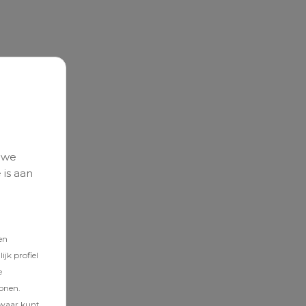
 we
 is aan
en
jk profiel
e
tonen.
zwaar kunt