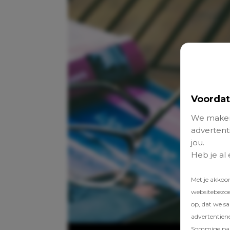
Voordat
We maken
advertenti
jou.
Heb je al
Met je akkoo
websitebezoek
op, dat we s
advertentien
Sommige part