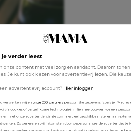
 je verder leest
 onze content met veel zorg en aandacht. Daarom tonen
es. Je kunt ook kiezen voor advertentievrij lezen. Die keuze
 een advertentievrij account?
Hier inloggen
rd verwerken wij en
onze 233 partners
persoonlijke gegevens (zoals je IP-adres 
) via cookies of vergelijkbare technologieën. Hiermee bouwen we een persoonli
amen met onze advertentieruimte commercieel beschikbaar stellen aan extern
etwerken. Zo genereren wij inkomsten door gepersonaliseerde advertenties te 
ners verwerken gegevens op basis van rechtmatig belang, waartegen je be