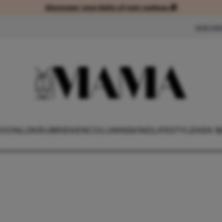
Abonneer voordelig of met cadeau 🎁
Abonneer voordelig of met cad
NIEUW
OONLIJK
RUBRIEKEN
COLUMNS
KIND
LIFESTYLE
KEK B