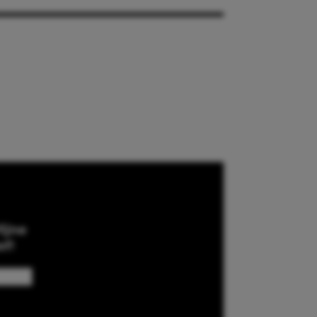
ijne
ef!