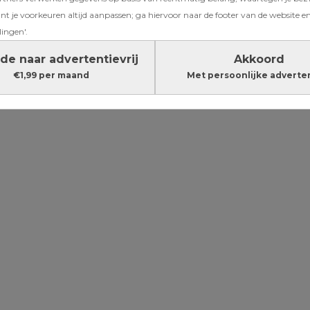
en voor je
t je voorkeuren altijd aanpassen; ga hiervoor naar de footer van de website en
lingen'.
de naar advertentievrij
Akkoord
€1,99 per maand
Met persoonlijke adverte