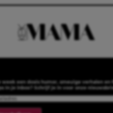
e week een dosis humor, smeuïge verhalen en f
ps in je inbox? Schrijf je in voor onze nieuwsbri
Email
(Required)