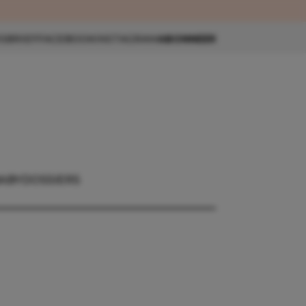
eau 🎁
SBRIEF
FACEBOOK
INSTAGRAM
ABONNEER
ABY
DOSSIERS