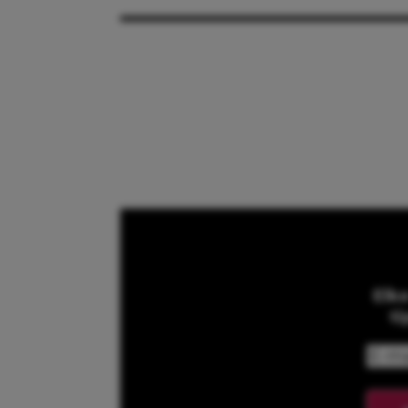
Elk
ti