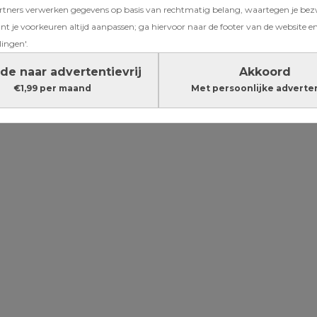
ners verwerken gegevens op basis van rechtmatig belang, waartegen je be
: deze
t je voorkeuren altijd aanpassen; ga hiervoor naar de footer van de website en
 voor je lijf
lingen'.
de naar advertentievrij
Akkoord
€1,99 per maand
Met persoonlijke adverte