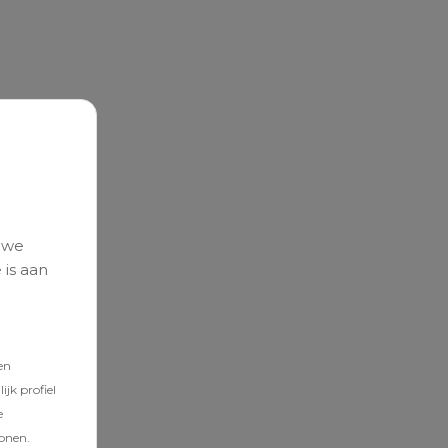
 we
 is aan
en
jk profiel
e
tonen.