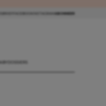
eau 🎁
SBRIEF
FACEBOOK
INSTAGRAM
ABONNEER
ABY
DOSSIERS