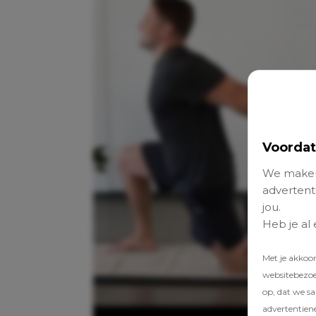
Voordat
We maken
advertenti
jou.
Heb je al
Met je akkoo
websitebezoek
op, dat we s
advertentien