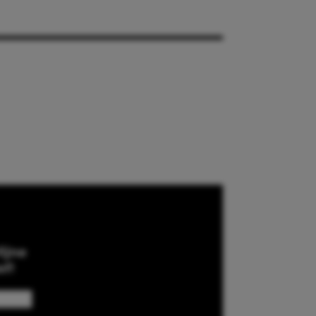
ijne
ef!