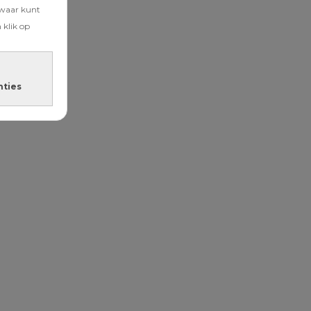
zwaar kunt
 klik op
nties