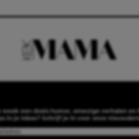
e week een dosis humor, smeuïge verhalen en f
ps in je inbox? Schrijf je in voor onze nieuwsbri
Email
(Required)