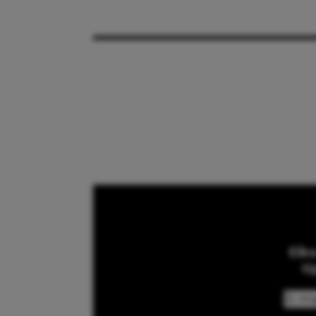
Elk
ti