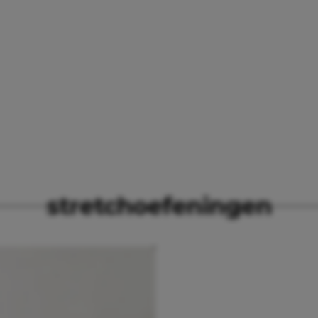
N
stretchoefeningen