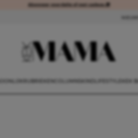
Abonneer voordelig of met cadeau 🎁
Abonneer voordelig of met cad
NIEUW
OONLIJK
RUBRIEKEN
COLUMNS
KIND
LIFESTYLE
KEK B