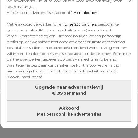
Lees verder onder de advertentie
we advertenties. Je kunt ook kiezen voor advertentievrij lezen. Die
keuze is aan jou.
Heb je al een advertentievrij account?
Hier inloggen
Met je akkoord verwerken wij en
onze 233 partners
persoonlijke
gegevens (zoals je IP-adres en websitebezoek) via cookies of
vergelijkbare technologieën. Hiermee bouwen we een persoonlijk
profiel op, dat we samen met onze advertentieruimte commercieel
beschikbaar stellen aan externe advertentienetwerken. Zo genereren
wij inkomsten door gepersonaliseerde advertenties te tonen. Sommige
partners verwerken gegevens op basis van rechtmatig belang,
waartegen je bezwaar kunt maken. Je kunt je voorkeuren altijd
aanpassen; ga hiervoor naar de footer van de website en klik op
'Cookie instellingen'.
Upgrade naar advertentievrij
€1,99 per maand
Akkoord
Met persoonlijke advertenties