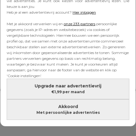
Lees verder onder de advertentie
we advertenties. Je kunt ook kiezen voor advertentievrij lezen. Die
keuze is aan jou.
Heb je al een advertentievrij account?
Hier inloggen
Met je akkoord verwerken wij en
onze 233 partners
persoonlijke
gegevens (zoals je IP-adres en websitebezoek) via cookies of
vergelijkbare technologieën. Hiermee bouwen we een persoonlijk
profiel op, dat we samen met onze advertentieruimte commercieel
beschikbaar stellen aan externe advertentienetwerken. Zo genereren
wij inkomsten door gepersonaliseerde advertenties te tonen. Sommige
partners verwerken gegevens op basis van rechtmatig belang,
waartegen je bezwaar kunt maken. Je kunt je voorkeuren altijd
aanpassen; ga hiervoor naar de footer van de website en klik op
'Cookie instellingen'.
Upgrade naar advertentievrij
€1,99 per maand
Akkoord
Met persoonlijke advertenties