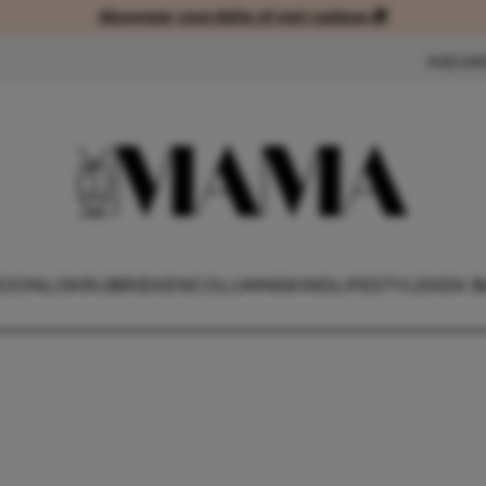
Abonneer voordelig of met cadeau 🎁
Abonneer voordelig of met cad
NIEUW
OONLIJK
RUBRIEKEN
COLUMNS
KIND
LIFESTYLE
KEK B