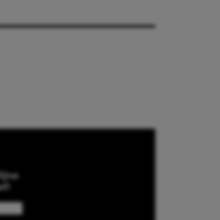
ijne
ef!