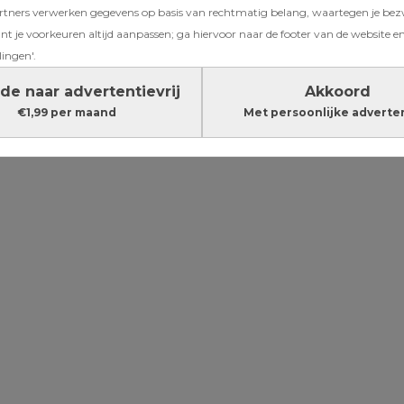
ners verwerken gegevens op basis van rechtmatig belang, waartegen je be
oorson:
t je voorkeuren altijd aanpassen; ga hiervoor naar de footer van de website en
t ben ik
lingen'.
en”
de naar advertentievrij
Akkoord
€1,99 per maand
Met persoonlijke adverte