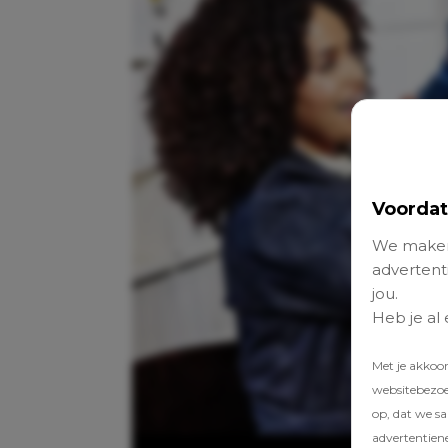
Voordat
We maken
advertenti
jou.
Heb je al
Met je akkoo
websitebezoek
op, dat we s
advertentien