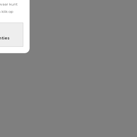
zwaar kunt
 klik op
nties