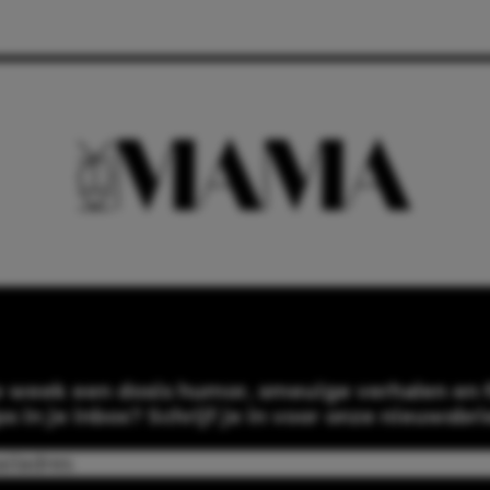
e week een dosis humor, smeuïge verhalen en f
ps in je inbox? Schrijf je in voor onze nieuwsbri
Email
(Required)