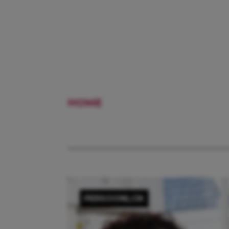
HOME
SHARON DOORSON
PERSOONLIJK