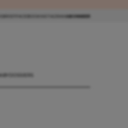
eau 🎁
SBRIEF
FACEBOOK
INSTAGRAM
ABONNEER
ABY
DOSSIERS