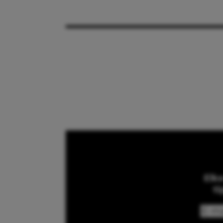
Elk
ti