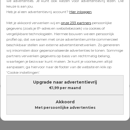
Lees verder onder de advertentie
we advertenties. Je kunt ook kiezen voor advertentievrij lezen. Die
keuze is aan jou.
Heb je al een advertentievrij account?
Hier inloggen
Met je akkoord verwerken wij en
onze 233 partners
persoonlijke
gegevens (zoals je IP-adres en websitebezoek) via cookies of
vergelijkbare technologieën. Hiermee bouwen we een persoonlijk
profiel op, dat we samen met onze advertentieruimte commercieel
beschikbaar stellen aan externe advertentienetwerken. Zo genereren
wij inkomsten door gepersonaliseerde advertenties te tonen. Sommige
partners verwerken gegevens op basis van rechtmatig belang,
waartegen je bezwaar kunt maken. Je kunt je voorkeuren altijd
aanpassen; ga hiervoor naar de footer van de website en klik op
'Cookie instellingen'.
Upgrade naar advertentievrij
€1,99 per maand
Akkoord
Met persoonlijke advertenties