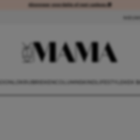
Abonneer voordelig of met cadeau 🎁
Abonneer voordelig of met cad
NIEUW
OONLIJK
RUBRIEKEN
COLUMNS
KIND
LIFESTYLE
KEK B