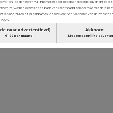
etwerken. Zo genereren wij inkomsten door gepersonaliseerde advertenties te 
tond
ners verwerken gegevens op basis van rechtmatig belang, waartegen je be
ilmset: ‘Ik
t je voorkeuren altijd aanpassen; ga hiervoor naar de footer van de website en
lingen'.
wangerschap
de naar advertentievrij
Akkoord
€1,99 per maand
Met persoonlijke adverte