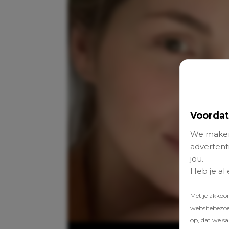
Voordat
We maken
advertenti
jou.
Heb je al
Met je akkoo
websitebezoek
op, dat we s