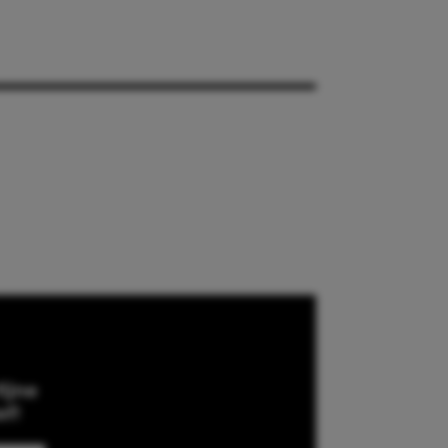
ijne
ef!