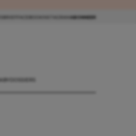
eau 🎁
SBRIEF
FACEBOOK
INSTAGRAM
ABONNEER
ABY
DOSSIERS