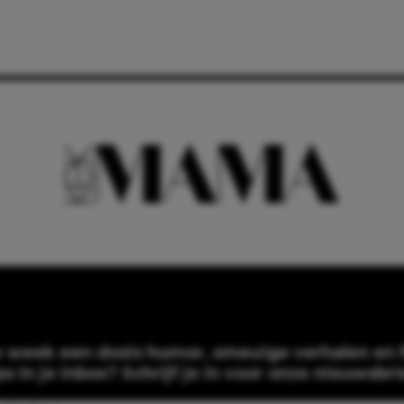
e week een dosis humor, smeuïge verhalen en f
ps in je inbox? Schrijf je in voor onze nieuwsbri