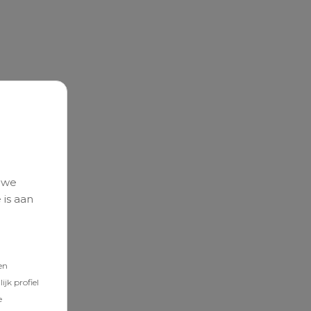
 we
 is aan
en
jk profiel
e