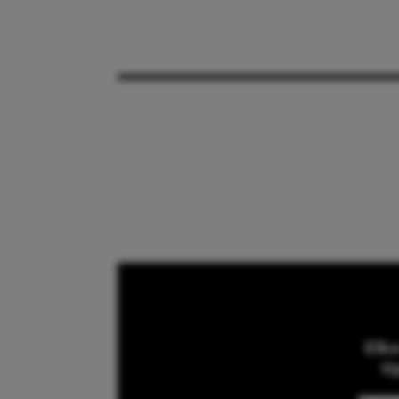
Elk
ti