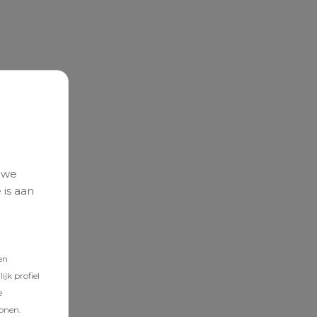
 we
 is aan
en
jk profiel
e
tonen.