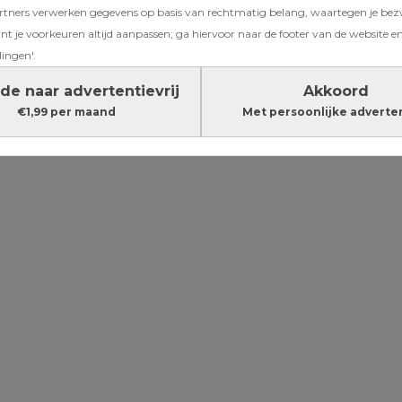
ners verwerken gegevens op basis van rechtmatig belang, waartegen je be
iet zoals
t je voorkeuren altijd aanpassen; ga hiervoor naar de footer van de website en
 er toch
lingen'.
de naar advertentievrij
Akkoord
€1,99 per maand
Met persoonlijke adverte