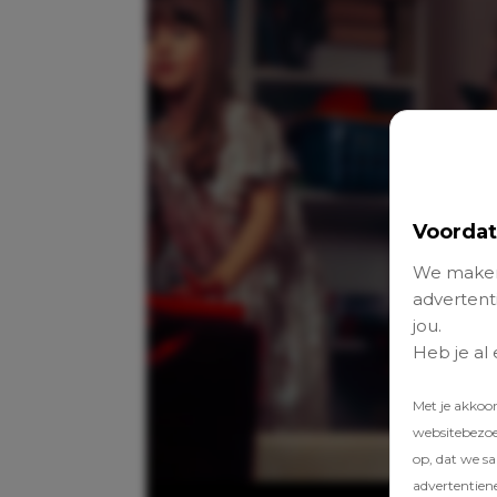
Voordat
We maken
advertenti
jou.
Heb je al
Met je akkoo
websitebezoek
op, dat we s
advertentien