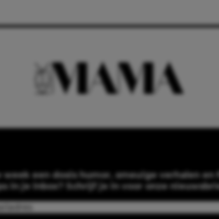
e week een dosis humor, smeuïge verhalen en f
ps in je inbox? Schrijf je in voor onze nieuwsbri
Email
(Required)