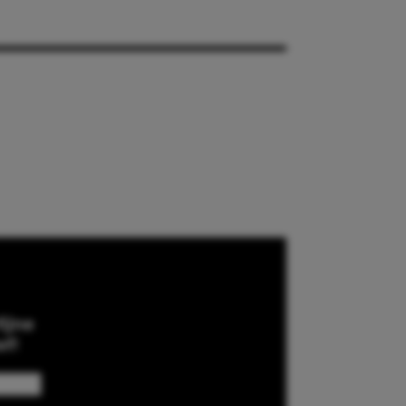
ijne
ef!