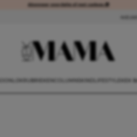
Abonneer voordelig of met cadeau 🎁
Abonneer voordelig of met cad
NIEUW
OONLIJK
RUBRIEKEN
COLUMNS
KIND
LIFESTYLE
KEK B