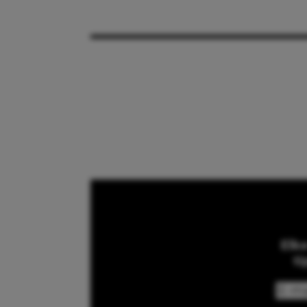
Elk
ti