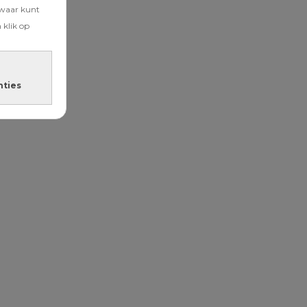
zwaar kunt
 klik op
nties