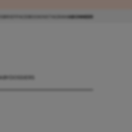
eau 🎁
SBRIEF
FACEBOOK
INSTAGRAM
ABONNEER
ABY
DOSSIERS