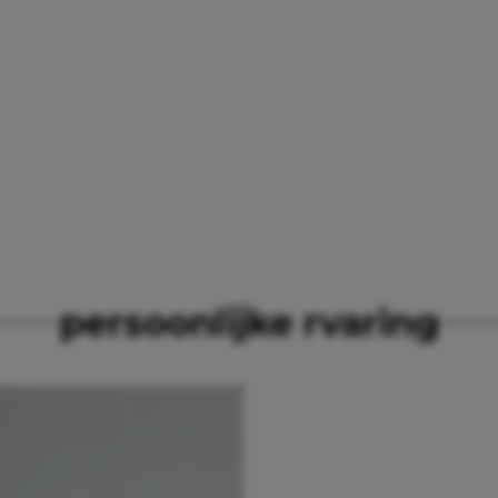
ING
persoonlijke rvaring