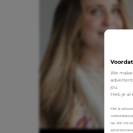
Voordat
We maken
advertenti
jou.
Heb je al
Met je akkoo
websitebezoek
op, dat we s
advertentien