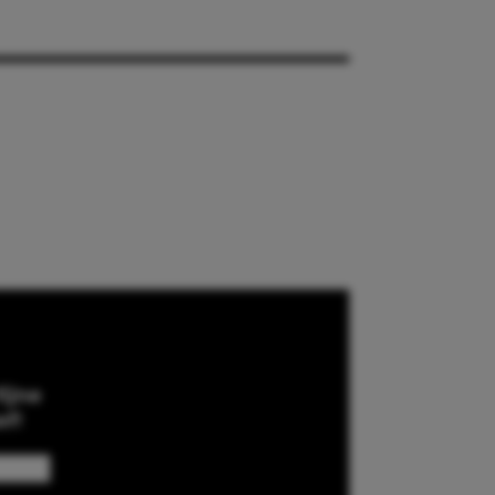
ijne
ef!