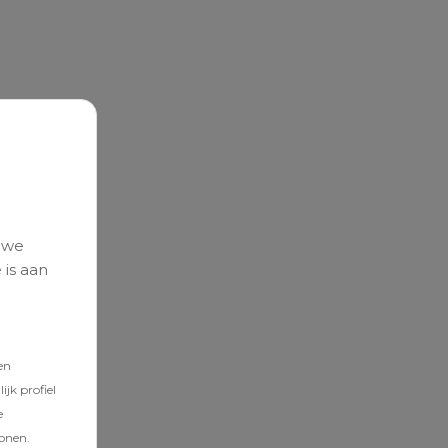
 we
 is aan
en
jk profiel
e
tonen.