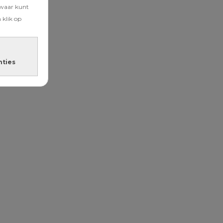
zwaar kunt
 klik op
nties