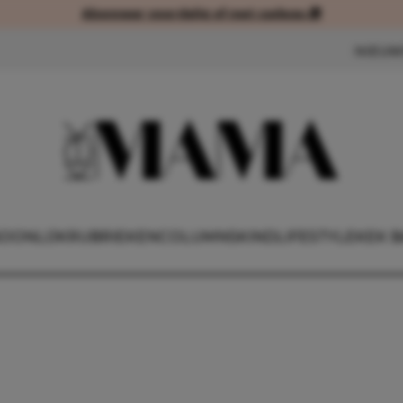
Abonneer voordelig of met cadeau 🎁
Abonneer voordelig of met cad
NIEUW
OONLIJK
RUBRIEKEN
COLUMNS
KIND
LIFESTYLE
KEK B