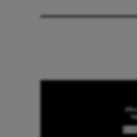
Elk
ti