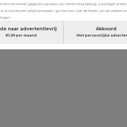
ners verwerken gegevens op basis van rechtmatig belang, waartegen je be
r nieuwe
t je voorkeuren altijd aanpassen; ga hiervoor naar de footer van de website en
) hobby:
lingen'.
de naar advertentievrij
Akkoord
€1,99 per maand
Met persoonlijke adverte