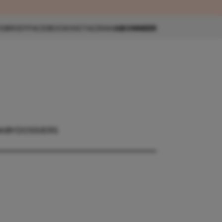
eau 🎁
SBRIEF
FACEBOOK
INSTAGRAM
ABONNEER
ABY
DOSSIERS