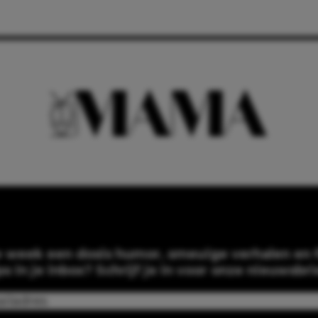
e week een dosis humor, smeuïge verhalen en f
ps in je inbox? Schrijf je in voor onze nieuwsbri
Email
(Required)